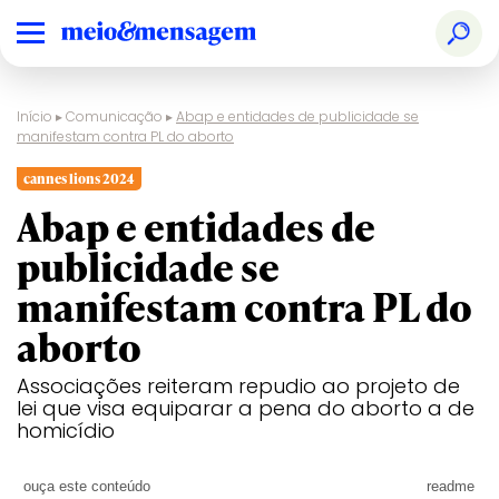
Início
▸
Comunicação
▸
Abap e entidades de publicidade se
manifestam contra PL do aborto
cannes lions 2024
Abap e entidades de
publicidade se
manifestam contra PL do
aborto
Associações reiteram repudio ao projeto de
lei que visa equiparar a pena do aborto a de
homicídio
ouça este conteúdo
readme