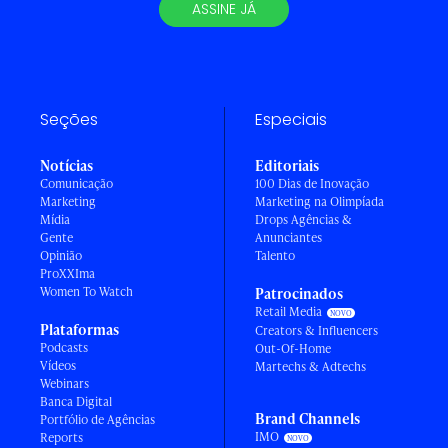
ASSINE JÁ
Seções
Especiais
Notícias
Editoriais
Comunicação
100 Dias de Inovação
Marketing
Marketing na Olimpíada
Mídia
Drops Agências &
Gente
Anunciantes
Opinião
Talento
ProXXIma
Women To Watch
Patrocinados
Retail Media
Plataformas
Creators & Influencers
Podcasts
Out-Of-Home
Vídeos
Martechs & Adtechs
Webinars
Banca Digital
Brand Channels
Portfólio de Agências
IMO
Reports