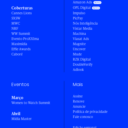
Amazon Ads
Coberturas
OPL Digital
Cannes Lions
Impulso
SXSW
PicPay
MWC
Nós Inteligência
NRF
Vistar Media
WW Summit
Machina
Evento ProXXIma
Viasat Ads
Maximídia
Magnite
Effie Awards
Uncover
Caboré
Mude
RZK Digital
DoubleVerify
Adlook
Eventos
Mais
Assine
Março
Renove
Women to Watch Summit
Anuncie
Política de privacidade
Abril
Fale conosco
Mídia Master
Edição semanal