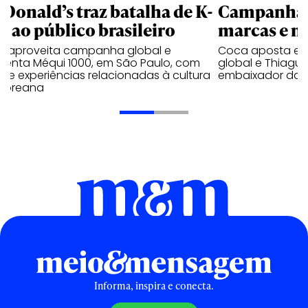
Donald’s traz batalha de K-
Campanhas 
p ao público brasileiro
marcas e 
e aproveita campanha global e
Coca aposta e
ienta Méqui 1000, em São Paulo, com
global e Thiagui
lo e experiências relacionadas à cultura
embaixador da H
-coreana
Informa, inspira e conecta.