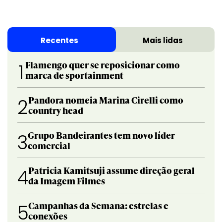
Recentes
Mais lidas
Flamengo quer se reposicionar como
1
marca de sportainment
Pandora nomeia Marina Cirelli como
2
country head
Grupo Bandeirantes tem novo líder
3
comercial
Patricia Kamitsuji assume direção geral
4
da Imagem Filmes
Campanhas da Semana: estrelas e
5
conexões