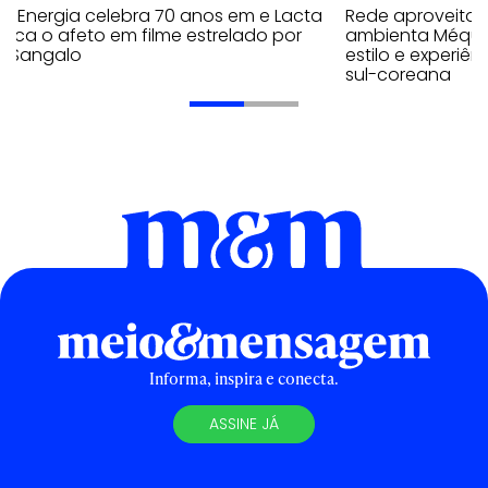
a Energia celebra 70 anos em e Lacta
Rede aproveita
aca o afeto em filme estrelado por
ambienta Méqui 
te Sangalo
estilo e experiên
sul-coreana
Informa, inspira e conecta.
ASSINE JÁ