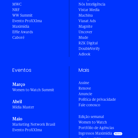
MWC
Nós Inteligência
NRF
Vistar Media
WW Summit
Machina
Evento ProXXIma
Viasat Ads
Maximídia
Magnite
Effie Awards
Uncover
Caboré
Mude
RZK Digital
DoubleVerify
Adlook
Eventos
Mais
Assine
Março
Renove
Women to Watch Summit
Anuncie
Política de privacidade
Abril
Fale conosco
Mídia Master
Edição semanal
Maio
Women to Watch
Marketing Network Brasil
Portfólio de Agências
Evento ProXXIma
Ingressos Maximídia