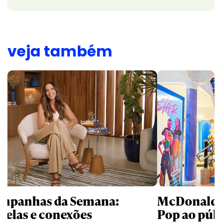
veja também
mpanhas da Semana:
McDonald’s 
trelas e conexões
Pop ao públ