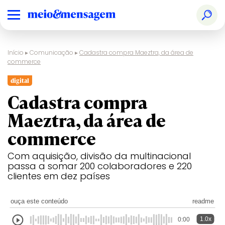
Início
▸
Comunicação
▸
Cadastra compra Maeztra, da área de
commerce
digital
Cadastra compra
Maeztra, da área de
commerce
Com aquisição, divisão da multinacional
passa a somar 200 colaboradores e 220
clientes em dez países
ouça este conteúdo
readme
1.0x
0:00