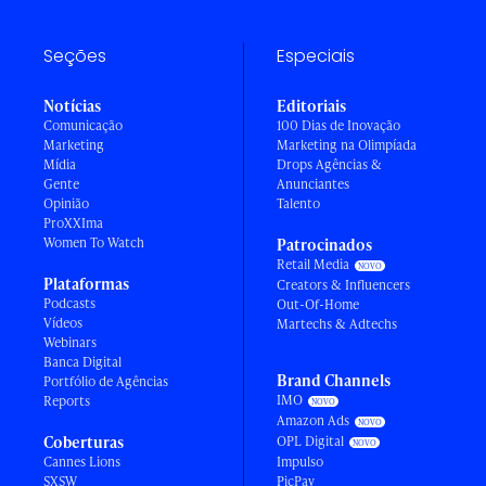
Seções
Especiais
Notícias
Editoriais
Comunicação
100 Dias de Inovação
Marketing
Marketing na Olimpíada
Mídia
Drops Agências &
Gente
Anunciantes
Opinião
Talento
ProXXIma
Women To Watch
Patrocinados
Retail Media
Plataformas
Creators & Influencers
Podcasts
Out-Of-Home
Vídeos
Martechs & Adtechs
Webinars
Banca Digital
Brand Channels
Portfólio de Agências
IMO
Reports
Amazon Ads
Coberturas
OPL Digital
Cannes Lions
Impulso
SXSW
PicPay