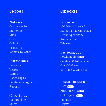
Seções
Especiais
Notícias
Editoriais
Comunicação
100 Dias de Inovação
Marketing
Marketing na Olimpíada
Mídia
Drops Agências &
Gente
Anunciantes
Opinião
Talento
ProXXIma
Women To Watch
Patrocinados
Retail Media
Plataformas
Creators & Influencers
Podcasts
Out-Of-Home
Vídeos
Martechs & Adtechs
Webinars
Banca Digital
Brand Channels
Portfólio de Agências
IMO
Reports
Amazon Ads
Coberturas
OPL Digital
Cannes Lions
Impulso
SXSW
PicPay