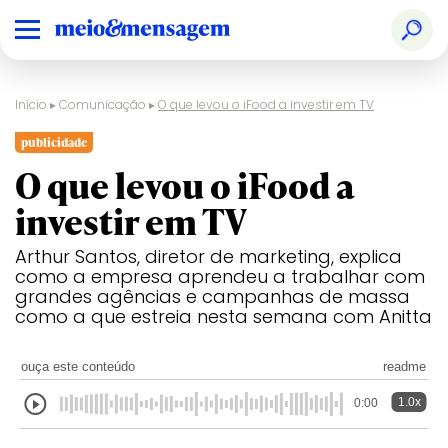
Início
▸
Comunicação
▸
O que levou o iFood a investir em TV
publicidade
O que levou o iFood a
investir em TV
Arthur Santos, diretor de marketing, explica
como a empresa aprendeu a trabalhar com
grandes agências e campanhas de massa
como a que estreia nesta semana com Anitta
ouça este conteúdo
readme
1.0x
0:00