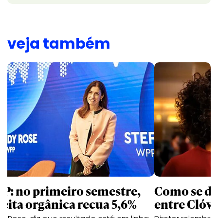
veja também
P: no primeiro semestre,
Como se de
ceita orgânica recua 5,6%
entre Clóvi