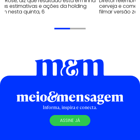
y Rose, diz que resultado está em linha
Diretor relembra
 as estimativas e ações da holding
cerveja e comen
em nesta quinta, 6
filmar versão zer
Informa, inspira e conecta.
ASSINE JÁ