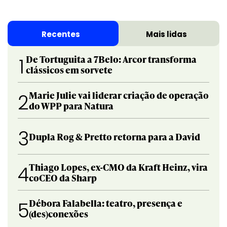
Recentes
Mais lidas
De Tortuguita a 7Belo: Arcor transforma
1
clássicos em sorvete
Marie Julie vai liderar criação de operação
2
do WPP para Natura
3
Dupla Rog & Pretto retorna para a David
Thiago Lopes, ex-CMO da Kraft Heinz, vira
4
coCEO da Sharp
Débora Falabella: teatro, presença e
5
(des)conexões