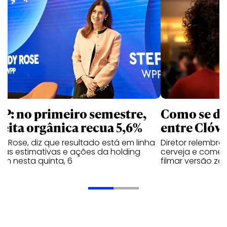
P: no primeiro semestre,
Como se de
ceita orgânica recua 5,6%
entre Clóvi
y Rose, diz que resultado está em linha
Diretor relembra
 as estimativas e ações da holding
cerveja e comen
em nesta quinta, 6
filmar versão zer