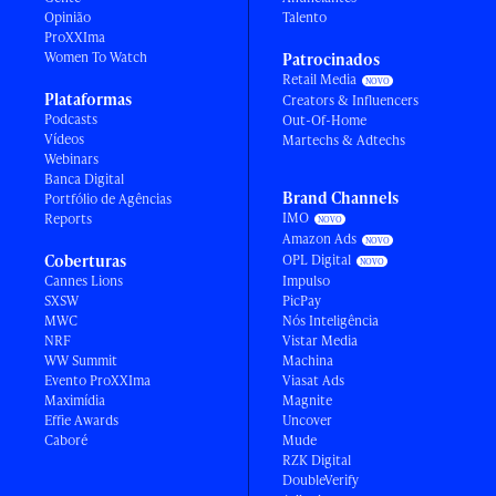
Opinião
Talento
ProXXIma
Women To Watch
Patrocinados
Retail Media
Plataformas
Creators & Influencers
Podcasts
Out-Of-Home
Vídeos
Martechs & Adtechs
Webinars
Banca Digital
Brand Channels
Portfólio de Agências
IMO
Reports
Amazon Ads
Coberturas
OPL Digital
Cannes Lions
Impulso
SXSW
PicPay
MWC
Nós Inteligência
NRF
Vistar Media
WW Summit
Machina
Evento ProXXIma
Viasat Ads
Maximídia
Magnite
Effie Awards
Uncover
Caboré
Mude
RZK Digital
DoubleVerify