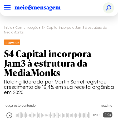
Início
▸
Comunicação
▸
S4 Capital incorpora Jam3 à estrutura da
MediaMonks
negócios
S4 Capital incorpora
Jam3 à estrutura da
MediaMonks
Holding liderada por Martin Sorrel registrou
crescimento de 19,4% em sua receita orgânica
em 2020
ouça este conteúdo
readme
1.0x
0:00