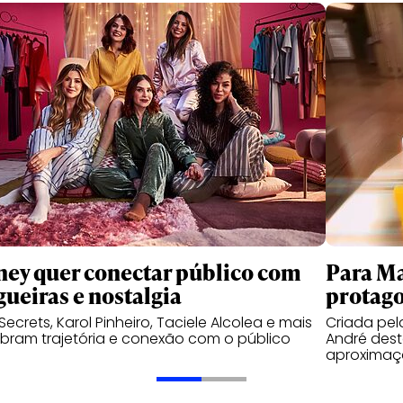
ney quer conectar público com
Para Ma
gueiras e nostalgia
protago
 Secrets, Karol Pinheiro, Taciele Alcolea e mais
Criada pe
bram trajetória e conexão com o público
André des
aproximaç