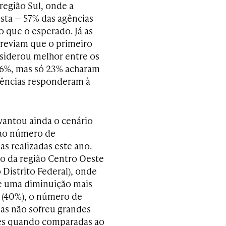
região Sul, onde a
sta — 57% das agências
 que o esperado. Já as
previam que o primeiro
nsiderou melhor entre os
 46%, mas só 23% acharam
agências responderam à
vantou ainda o cenário
 ao número de
as realizadas este ano.
 da região Centro Oeste
o Distrito Federal), onde
e uma diminuição mais
a (40%), o número de
as não sofreu grandes
es quando comparadas ao