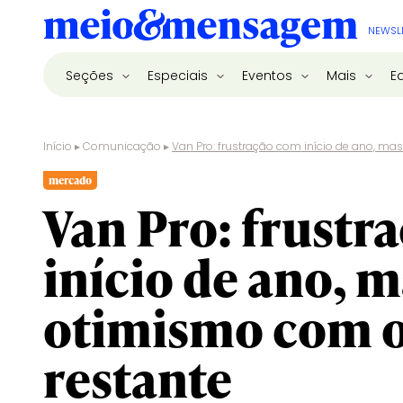
NEWSL
Seções
Especiais
Eventos
Mais
E
Início
▸
Comunicação
▸
Van Pro: frustração com início de ano, ma
mercado
Van Pro: frustr
início de ano, 
otimismo com 
restante