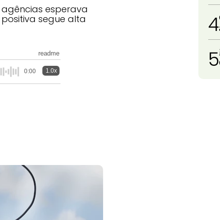
 agências esperava
4
 positiva segue alta
5
readme
1.0x
0:00