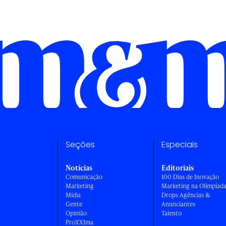
Seções
Especiais
Notícias
Editoriais
Comunicação
100 Dias de Inovação
Marketing
Marketing na Olimpíad
Mídia
Drops Agências &
Gente
Anunciantes
Opinião
Talento
ProXXIma