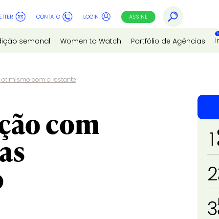
ETTER
CONTATO
LOGIN
ASSINE
I
dição semanal
Women to Watch
Portfólio de Agências
s otimismo com o restante
ação com
1
mas
o
2
3