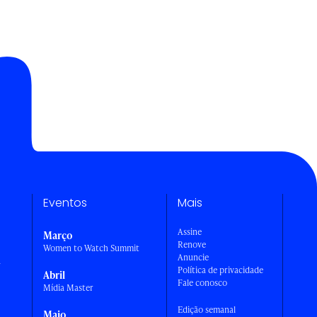
Eventos
Mais
Assine
Março
Renove
Women to Watch Summit
Anuncie
a
Política de privacidade
Abril
Fale conosco
Mídia Master
Edição semanal
Maio