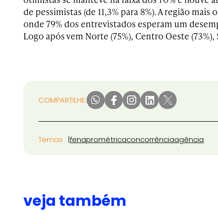
de pessimistas (de 11,3% para 8%). A região mais 
onde 79% dos entrevistados esperam um desemp
Logo após vem Norte (75%), Centro Oeste (73%), S
COMPARTILHE:
Temas
fenapro
métrica
concorrência
agência
veja também