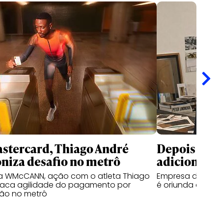
stercard, Thiago André
Depois da 
niza desafio no metrô
adiciona O
la WMcCANN, ação com o atleta Thiago
Empresa de gest
taca agilidade do pagamento por
é oriunda da Gr
ão no metrô