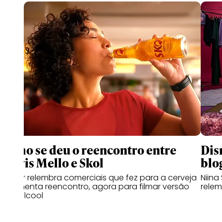
Como se deu o reencontro entre
Dis
Clóvis Mello e Skol
blo
Diretor relembra comerciais que fez para a cerveja
Niina
e comenta reencontro, agora para filmar versão
relem
zero álcool