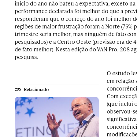
início do ano não bateu a expectativa, exceto na 
performance declarada foi melhor do que a previ
responderam que o começo do ano foi melhor do
regiões de maior frustração foram a Norte (75% 
trimestre seria melhor, mas ninguém de fato co
pesquisados) e a Centro Oeste (previsão era de
de fato melhor). Nesta edição do VAN Pro, 208 
pesquisa.
O estudo le
em relação
concorrênci
Relacionado
Com exceção
(que inclui 
observou-s
significativ
concorrênci
modificaçõ