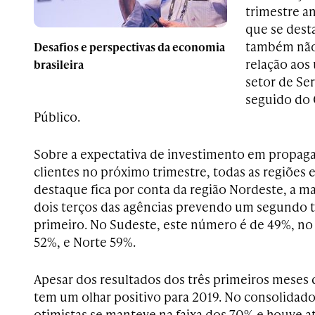
trimestre an
que se dest
também não
Desafios e perspectivas da economia
relação aos
brasileira
setor de Ser
seguido do 
Público.
Sobre a expectativa de investimento em propag
clientes no próximo trimestre, todas as regiõe
destaque fica por conta da região Nordeste, a ma
dois terços das agências prevendo um segundo 
primeiro. No Sudeste, este número é de 49%, no
52%, e Norte 59%.
Apesar dos resultados dos três primeiros meses
tem um olhar positivo para 2019. No consolidado 
otimistas se manteve na faixa dos 70% e houve 