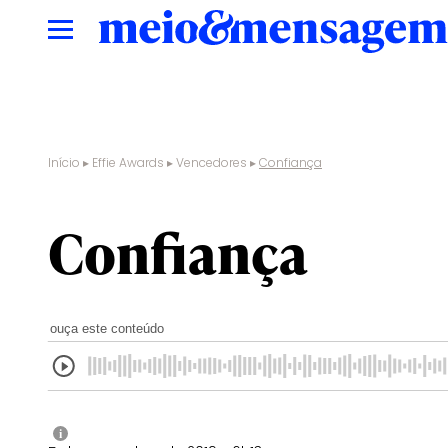
Início
▸
Effie Awards
▸
Vencedores
▸
Confiança
Confiança
ouça este conteúdo
i