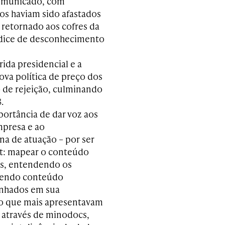
comunicado, com
ios haviam sido afastados
 retornado aos cofres da
índice de desconhecimento
ida presidencial e a
ova política de preço dos
 de rejeição, culminando
.
ortância de dar voz aos
presa e ao
na de atuação – por ser
ht: mapear o conteúdo
dos, entendendo os
ecendo conteúdo
enhados em sua
ão que mais apresentavam
e através de minodocs,