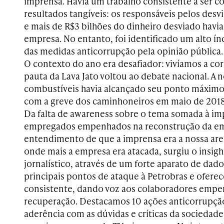
imprensa. Havia um trabalho consistente a ser 
resultados tangíveis: os responsáveis pelos desv
e mais de R$3 bilhões do dinheiro desviado havia
empresa. No entanto, foi identificado um alto 
das medidas anticorrupção pela opinião pública.
O contexto do ano era desafiador: vivíamos a corr
pauta da Lava Jato voltou ao debate nacional. A n
combustíveis havia alcançado seu ponto máximo
com a greve dos caminhoneiros em maio de 2018
Da falta de awareness sobre o tema somada à imp
empregados empenhados na reconstrução da em
entendimento de que a imprensa era a nossa are
onde mais a empresa era atacada, surgiu o insig
jornalístico, através de um forte aparato de da
principais pontos de ataque à Petrobras e ofer
consistente, dando voz aos colaboradores emp
recuperação. Destacamos 10 ações anticorrupç
aderência com as dúvidas e críticas da sociedad