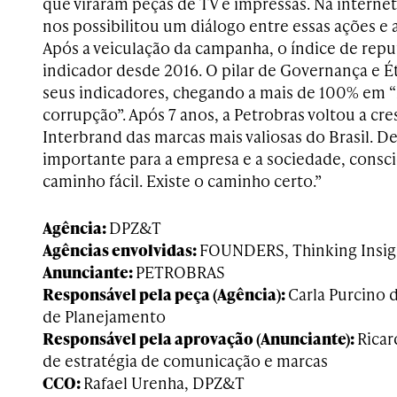
que viraram peças de TV e impressas. Na internet
nos possibilitou um diálogo entre essas ações e a
Após a veiculação da campanha, o índice de rep
indicador desde 2016. O pilar de Governança e 
seus indicadores, chegando a mais de 100% em “
corrupção”. Após 7 anos, a Petrobras voltou a cr
Interbrand das marcas mais valiosas do Brasil. 
importante para a empresa e a sociedade, consci
caminho fácil. Existe o caminho certo.”
Agência:
DPZ&T
Agências envolvidas:
FOUNDERS, Thinking Insig
Anunciante:
PETROBRAS
Responsável pela peça (Agência):
Carla Purcino 
de Planejamento
Responsável pela aprovação (Anunciante):
Ricar
de estratégia de comunicação e marcas
CCO:
Rafael Urenha, DPZ&T