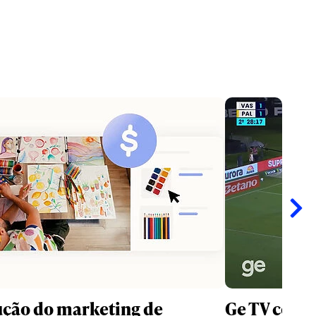
ução do marketing de
Ge TV convi