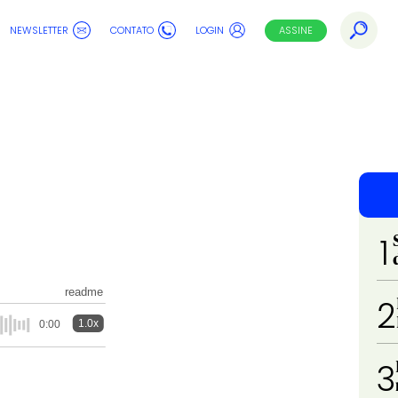
NEWSLETTER
CONTATO
LOGIN
ASSINE
1
readme
2
1.0x
0:00
3