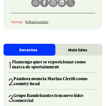
Temas
influenciador
Recentes
Mais lidas
Flamengo quer se reposicionar como
1
marca de sportainment
Pandora nomeia Marina Cirelli como
2
country head
Grupo Bandeirantes tem novo líder
3
comercial