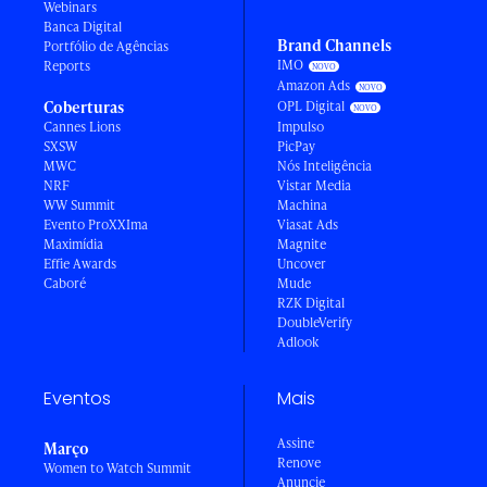
Webinars
Banca Digital
Brand Channels
Portfólio de Agências
IMO
Reports
Amazon Ads
Coberturas
OPL Digital
Cannes Lions
Impulso
SXSW
PicPay
MWC
Nós Inteligência
NRF
Vistar Media
WW Summit
Machina
Evento ProXXIma
Viasat Ads
Maximídia
Magnite
Effie Awards
Uncover
Caboré
Mude
RZK Digital
DoubleVerify
Adlook
Eventos
Mais
Assine
Março
Renove
Women to Watch Summit
Anuncie