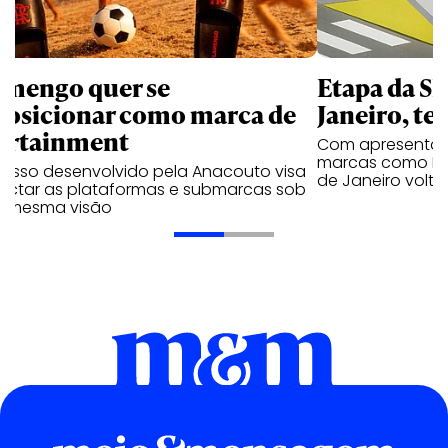
amengo quer se
Etapa da SL
posicionar como marca de
Janeiro, te
ortainment
Com apresentaçã
marcas como Hei
cesso desenvolvido pela Anacouto visa
de Janeiro volta
ectar as plataformas e submarcas sob
 mesma visão