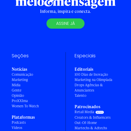
Informa, inspira e conecta.
ASSINE JÁ
Seções
Especiais
Notícias
Editoriais
Comunicação
100 Dias de Inovação
Marketing
Marketing na Olimpíada
Mídia
Drops Agências &
Gente
Anunciantes
Opinião
Talento
ProXXIma
Women To Watch
Patrocinados
Retail Media
Plataformas
Creators & Influencers
Podcasts
Out-Of-Home
Vídeos
Martechs & Adtechs