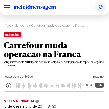
Início
▸
Marketing
▸
Carrefour muda operacao na Franca
marketing
Carrefour muda
operacao na Franca
Varejista vende sua participação de 50% no Grupo Altis e compra 57% do capital da Guyenne
et Gascogne
ouça este conteúdo
readme
1.0x
0:00
MEIO & MENSAGEM
i
13 de dezembro de 2011 - 8h30