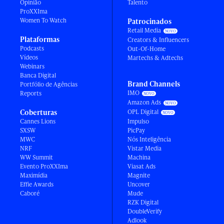
Opinião
Talento
ProXXIma
Women To Watch
Patrocinados
Retail Media
Plataformas
Creators & Influencers
Podcasts
Out-Of-Home
Vídeos
Martechs & Adtechs
Webinars
Banca Digital
Brand Channels
Portfólio de Agências
IMO
Reports
Amazon Ads
Coberturas
OPL Digital
Cannes Lions
Impulso
SXSW
PicPay
MWC
Nós Inteligência
NRF
Vistar Media
WW Summit
Machina
Evento ProXXIma
Viasat Ads
Maximídia
Magnite
Effie Awards
Uncover
Caboré
Mude
RZK Digital
DoubleVerify
Adlook