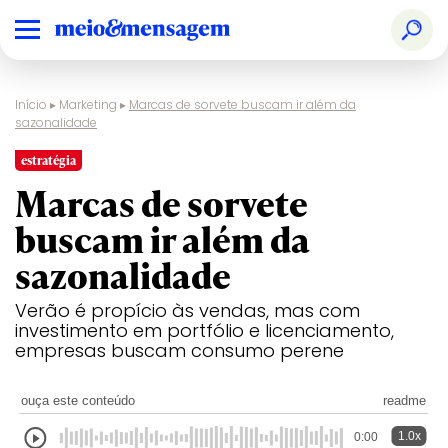
Início
▸
Marketing
▸
Marcas de sorvete buscam ir além da
sazonalidade
estratégia
Marcas de sorvete
buscam ir além da
sazonalidade
Verão é propício às vendas, mas com
investimento em portfólio e licenciamento,
empresas buscam consumo perene
ouça este conteúdo
readme
1.0x
0:00