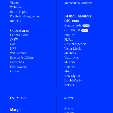
Vídeos
Martechs & Adtechs
Webinars
Banca Digital
Brand Channels
Portfólio de Agências
IMO
Reports
Amazon Ads
Coberturas
OPL Digital
Cannes Lions
Impulso
SXSW
PicPay
MWC
Nós Inteligência
NRF
Vistar Media
WW Summit
Machina
Evento ProXXIma
Viasat Ads
Maximídia
Magnite
Effie Awards
Uncover
Caboré
Mude
RZK Digital
DoubleVerify
Adlook
Eventos
Mais
Assine
Março
Renove