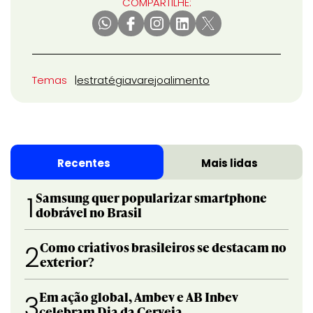
COMPARTILHE:
Temas
estratégia
varejo
alimento
Recentes
Mais lidas
Samsung quer popularizar smartphone
1
dobrável no Brasil
Como criativos brasileiros se destacam no
2
exterior?
Em ação global, Ambev e AB Inbev
3
celebram Dia da Cerveja