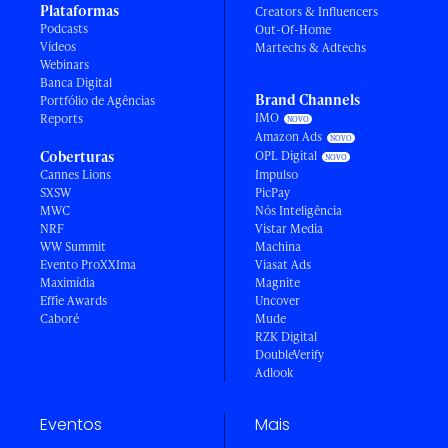
Plataformas
Creators & Influencers
Podcasts
Out-Of-Home
Vídeos
Martechs & Adtechs
Webinars
Banca Digital
Brand Channels
Portfólio de Agências
IMO
Reports
Amazon Ads
Coberturas
OPL Digital
Cannes Lions
Impulso
SXSW
PicPay
MWC
Nós Inteligência
NRF
Vistar Media
WW Summit
Machina
Evento ProXXIma
Viasat Ads
Maximídia
Magnite
Effie Awards
Uncover
Caboré
Mude
RZK Digital
DoubleVerify
Adlook
Eventos
Mais