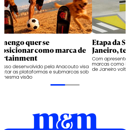
amengo quer se
Etapa da SL
posicionar como marca de
Janeiro, te
ortainment
Com apresentaçã
marcas como Hei
cesso desenvolvido pela Anacouto visa
de Janeiro volta
ectar as plataformas e submarcas sob
 mesma visão