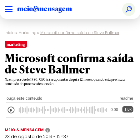
Início
▸
Marketing
▸
Microsoft confirma saída de Steve Ballmer
marketing
Microsoft confirma saída
de Steve Ballmer
Na empresa desde 1980, CEO irá se aposentar daqui a 12 meses, quando está prevista a
conclusão do processo de sucessão
ouça este conteúdo
readme
1.0x
0:00
MEIO & MENSAGEM
i
23 de agosto de 2013 - 12h37