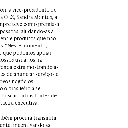
om a vice-presidente de
a OLX, Sandra Montes, a
mpre teve como premissa
 pessoas, ajudando-as a
ens e produtos que não
is. “Neste momento,
 que podemos apoiar
nossos usuários na
renda extra mostrando as
es de anunciar serviços e
ovos negócios,
 o brasileiro a se
e buscar outras fontes de
staca a executiva.
mbém procura transmitir
nte, incentivando as