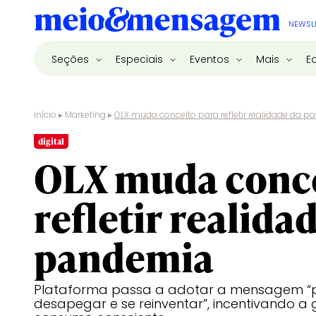
NEWSL
Seções
Especiais
Eventos
Mais
E
Início
▸
Marketing
▸
OLX muda conceito para refletir realidade da 
digital
OLX muda conce
refletir realida
pandemia
Plataforma passa a adotar a mensagem “
desapegar e se reinventar”, incentivando a