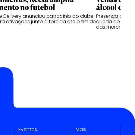
mento no futebol
álcool cres
 Delivery anunciou patrocínio ao clube
Presença de beb
á ativações junto à torcida até o fim de
queda do segmen
das marcas
Eventos
Mais