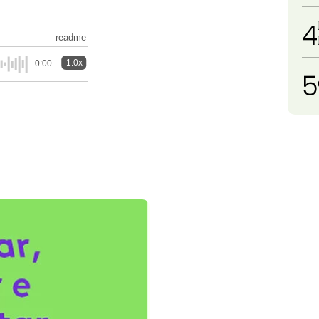
4
readme
1.0x
0:00
5