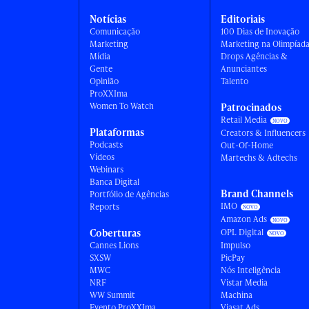
Notícias
Editoriais
Comunicação
100 Dias de Inovação
Marketing
Marketing na Olimpíad
Mídia
Drops Agências &
Gente
Anunciantes
Opinião
Talento
ProXXIma
Women To Watch
Patrocinados
Retail Media
Plataformas
Creators & Influencers
Podcasts
Out-Of-Home
Vídeos
Martechs & Adtechs
Webinars
Banca Digital
Brand Channels
Portfólio de Agências
IMO
Reports
Amazon Ads
Coberturas
OPL Digital
Cannes Lions
Impulso
SXSW
PicPay
MWC
Nós Inteligência
NRF
Vistar Media
WW Summit
Machina
Evento ProXXIma
Viasat Ads