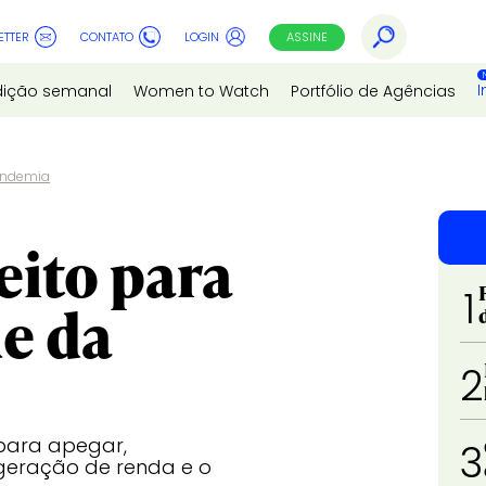
ETTER
CONTATO
LOGIN
ASSINE
I
dição semanal
Women to Watch
Portfólio de Agências
pandemia
ito para
1
de da
2
para apegar,
3
 geração de renda e o