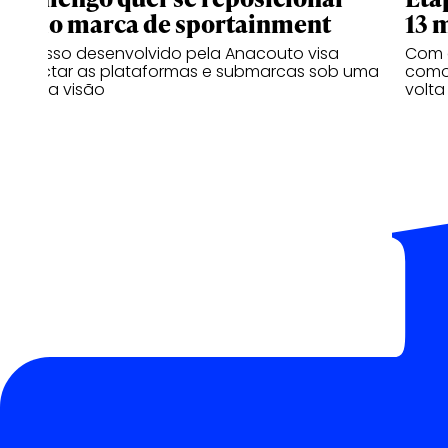
como marca de sportainment
13 
Processo desenvolvido pela Anacouto visa
Com 
conectar as plataformas e submarcas sob uma
como 
mesma visão
volta