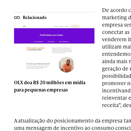
De acordo c
marketing d
Relacionado
empresa se
conectar as
venderem it
utilizam ma
entendemos
ainda mais 
geração de 
possibilidad
OLX doa R$ 20 milhões em mídia
promover n
para pequenas empresas
incentivando
reinventar 
receita”, de
A atualização do posicionamento da empresa ta
uma mensagem de incentivo ao consumo conscie