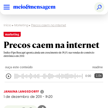
Início
▸
Marketing
▸
Precos caem na internet
marketing
Precos caem na internet
Índice Fipe Buscapé aponta ainda um crescimento de 39,1% nas vendas do comércio
eletrônico em 2011
ouça este conteúdo
readme
1.0x
0:00
JANAINA LANGSDORFF
i
1 de dezembro de 2011 - 1h20