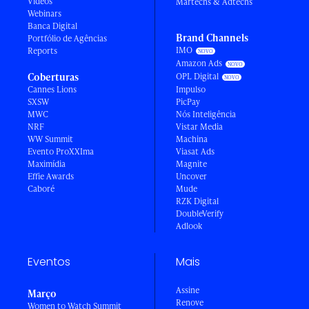
Vídeos
Martechs & Adtechs
Webinars
Banca Digital
Brand Channels
Portfólio de Agências
IMO
Reports
Amazon Ads
Coberturas
OPL Digital
Cannes Lions
Impulso
SXSW
PicPay
MWC
Nós Inteligência
NRF
Vistar Media
WW Summit
Machina
Evento ProXXIma
Viasat Ads
Maximídia
Magnite
Effie Awards
Uncover
Caboré
Mude
RZK Digital
DoubleVerify
Adlook
Eventos
Mais
Assine
Março
Renove
Women to Watch Summit