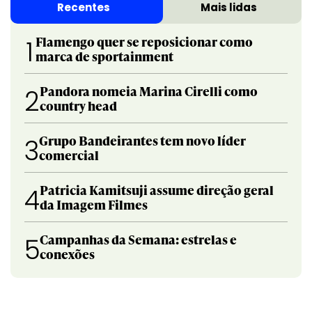
Recentes
Mais lidas
Flamengo quer se reposicionar como
1
marca de sportainment
Pandora nomeia Marina Cirelli como
2
country head
Grupo Bandeirantes tem novo líder
3
comercial
Patricia Kamitsuji assume direção geral
4
da Imagem Filmes
Campanhas da Semana: estrelas e
5
conexões