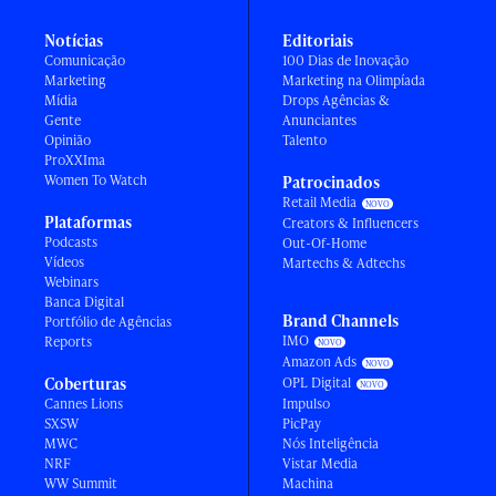
Notícias
Editoriais
Comunicação
100 Dias de Inovação
Marketing
Marketing na Olimpíada
Mídia
Drops Agências &
Gente
Anunciantes
Opinião
Talento
ProXXIma
Women To Watch
Patrocinados
Retail Media
Plataformas
Creators & Influencers
Podcasts
Out-Of-Home
Vídeos
Martechs & Adtechs
Webinars
Banca Digital
Brand Channels
Portfólio de Agências
IMO
Reports
Amazon Ads
Coberturas
OPL Digital
Cannes Lions
Impulso
SXSW
PicPay
MWC
Nós Inteligência
NRF
Vistar Media
WW Summit
Machina