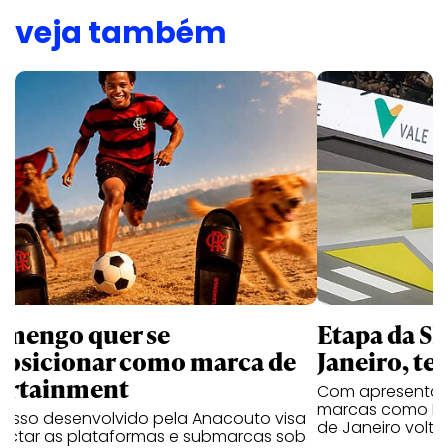
veja também
amengo quer se
Etapa da SL
posicionar como marca de
Janeiro, te
ortainment
Com apresentaçã
marcas como Hei
cesso desenvolvido pela Anacouto visa
de Janeiro volta
ectar as plataformas e submarcas sob