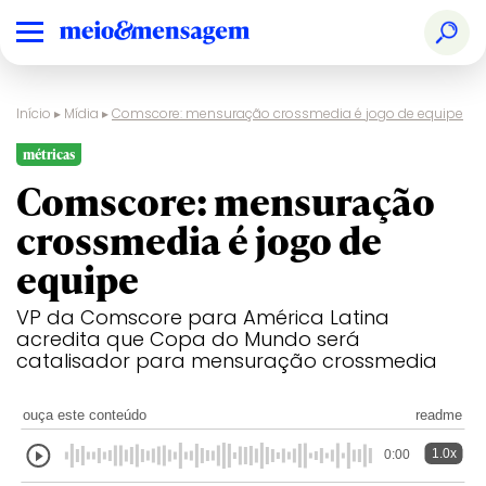
Início
▸
Mídia
▸
Comscore: mensuração crossmedia é jogo de equipe
métricas
Comscore: mensuração
crossmedia é jogo de
equipe
VP da Comscore para América Latina
acredita que Copa do Mundo será
catalisador para mensuração crossmedia
ouça este conteúdo
readme
1.0x
0:00