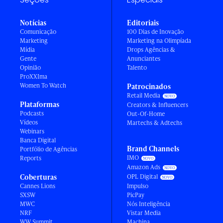
Notícias
Editoriais
Comunicação
100 Dias de Inovação
Marketing
Marketing na Olimpíada
Mídia
Drops Agências &
Gente
Anunciantes
Opinião
Talento
ProXXIma
Women To Watch
Patrocinados
Retail Media
Plataformas
Creators & Influencers
Podcasts
Out-Of-Home
Vídeos
Martechs & Adtechs
Webinars
Banca Digital
Brand Channels
Portfólio de Agências
IMO
Reports
Amazon Ads
Coberturas
OPL Digital
Cannes Lions
Impulso
SXSW
PicPay
MWC
Nós Inteligência
NRF
Vistar Media
WW Summit
Machina