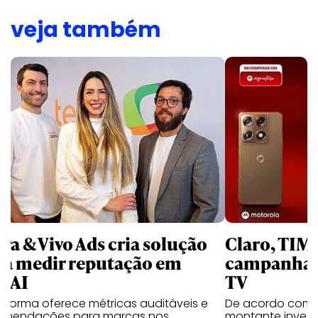
veja também
rra & Vivo Ads cria solução
Claro, TIM
ra medir reputação em
campanhas 
nAI
TV
aforma oferece métricas auditáveis e
De acordo com 
omendações para marcas nos
montante invest