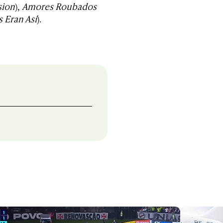
sion
),
Amores Roubados
s Eran Así
).