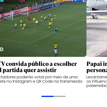
TV convida público a escolher
Papai i
l partida quer assistir
person
ctadores poderão votar por meio de uma
Levantame
ete no Instagram e QR Code na transmissão
os influen
paternidad