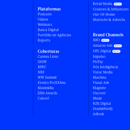
Retail Media
Plataformas
Creators & Influencers
Podcasts
Out-Of-Home
Vídeos
Martechs & Adtechs
Webinars
Banca Digital
Brand Channels
Portfólio de Agências
IMO
Reports
Amazon Ads
Coberturas
OPL Digital
Cannes Lions
Impulso
SXSW
PicPay
MWC
Nós Inteligência
NRF
Vistar Media
WW Summit
Machina
Evento ProXXIma
Viasat Ads
Maximídia
Magnite
Effie Awards
Uncover
Caboré
Mude
RZK Digital
DoubleVerify
Adlook