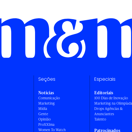
Seções
Especiais
Notícias
Editoriais
Comunicação
100 Dias de Inovação
Marketing
Marketing na Olimpíad
Mídia
Drops Agências &
Gente
Anunciantes
Opinião
Talento
ProXXIma
Women To Watch
Patrocinados