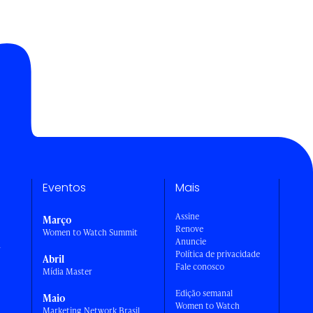
Eventos
Mais
Assine
Março
Renove
Women to Watch Summit
Anuncie
a
Política de privacidade
Abril
Fale conosco
Mídia Master
Edição semanal
Maio
Women to Watch
Marketing Network Brasil