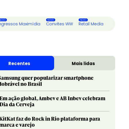
ngressos Maximídia
Convites WW
Retail Media
Recentes
Mais lidas
Samsung quer popularizar smartphone
dobrável no Brasil
Em ação global, Ambev e AB Inbev celebram
Dia da Cerveja
KitKat faz do Rock in Rio plataforma para
marca e varejo