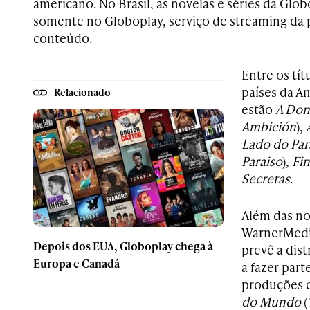
americano. No Brasil, as novelas e séries da Glob
somente no Globoplay, serviço de streaming da 
conteúdo.
Entre os tít
países da Am
Relacionado
estão
A Don
Ambición
),
Lado do Par
Paraiso
),
Fi
Secretas
.
Além das no
WarnerMedi
Depois dos EUA, Globoplay chega à
prevê a dist
Europa e Canadá
a fazer par
produções
do Mundo
(