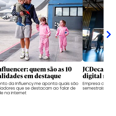
nfluencer: quem são as 10
JCDecaux cr
alidades em destaque
digital no B
nto da Influency.me aponta quais são
Empresa de mídi
ciadores que se destacam ao falar de
semestrais com 
e na internet