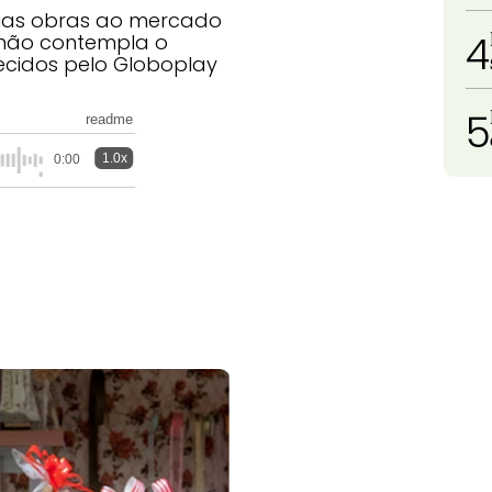
suas obras ao mercado
4
 não contempla o
recidos pelo Globoplay
5
readme
1.0x
0:00