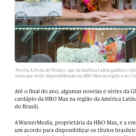
Novela A Dona do Pedaço, que na América Latina ganhou o tít
obras que serão disponibilizadas na HBO Max na região e no Ca
Até o final do ano, algumas novelas e séries da G
cardápio da HBO Max na região da América Latin
do Brasil).
A WarnerMedia, proprietária da HBO Max, e a em
um acordo para disponibilizar os títulos brasilei