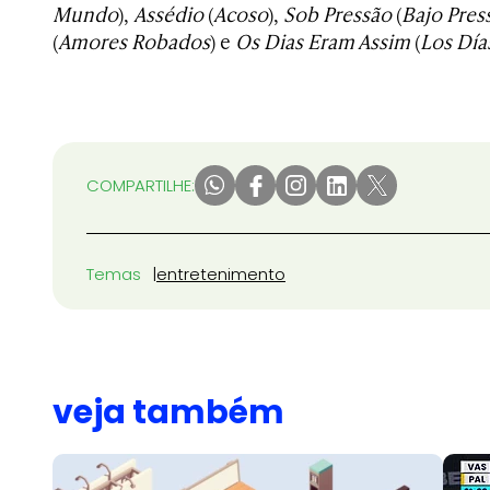
Mundo
),
Assédio
(
Acoso
),
Sob Pressão
(
Bajo Pres
(
Amores Robados
) e
Os Dias Eram Assim
(
Los Día
COMPARTILHE:
Temas
entretenimento
veja também