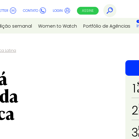
ETTER
CONTATO
LOGIN
ASSINE
I
dição semanal
Women to Watch
Portfólio de Agências
ca Latina
á
1
 da
ca
2
3