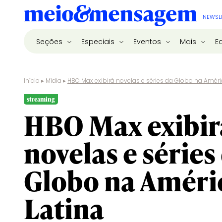
NEWSL
Seções
Especiais
Eventos
Mais
E
Início
▸
Mídia
▸
HBO Max exibirá novelas e séries da Globo na Améri
streaming
HBO Max exibir
novelas e séries
Globo na Améri
Latina