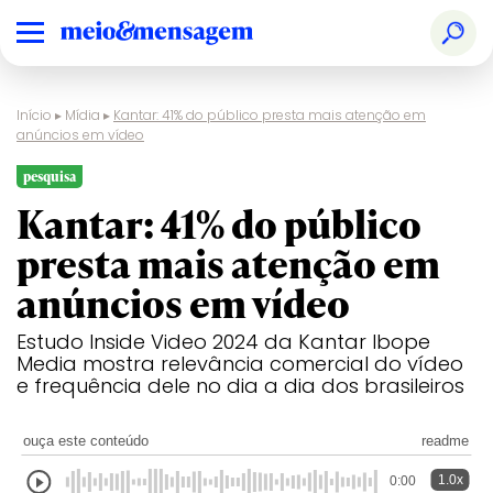
Início
▸
Mídia
▸
Kantar: 41% do público presta mais atenção em
anúncios em vídeo
pesquisa
Kantar: 41% do público
presta mais atenção em
anúncios em vídeo
Estudo Inside Video 2024 da Kantar Ibope
Media mostra relevância comercial do vídeo
e frequência dele no dia a dia dos brasileiros
ouça este conteúdo
readme
1.0x
0:00