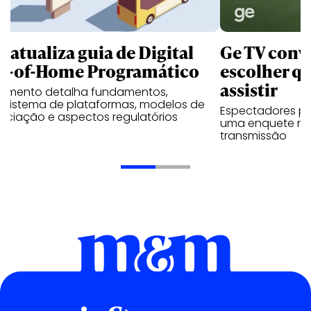
B atualiza guia de Digital
Ge TV convi
t-of-Home Programático
escolher qu
assistir
umento detalha fundamentos,
ssistema de plataformas, modelos de
Espectadores po
ociação e aspectos regulatórios
uma enquete no
transmissão