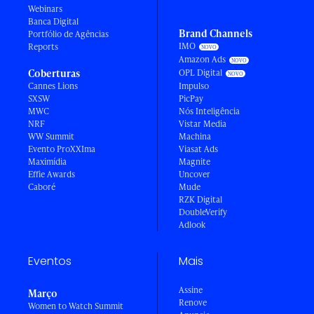
Webinars
Banca Digital
Brand Channels
Portfólio de Agências
IMO
Reports
Amazon Ads
Coberturas
OPL Digital
Cannes Lions
Impulso
SXSW
PicPay
MWC
Nós Inteligência
NRF
Vistar Media
WW Summit
Machina
Evento ProXXIma
Viasat Ads
Maximídia
Magnite
Effie Awards
Uncover
Caboré
Mude
RZK Digital
DoubleVerify
Adlook
Eventos
Mais
Assine
Março
Renove
Women to Watch Summit