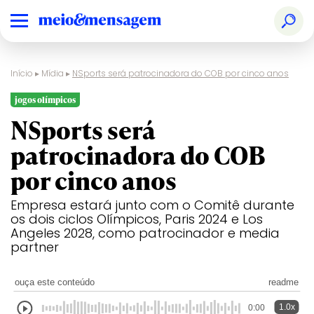
Início
▸
Mídia
▸
NSports será patrocinadora do COB por cinco anos
jogos olímpicos
NSports será
patrocinadora do COB
por cinco anos
Empresa estará junto com o Comitê durante
os dois ciclos Olímpicos, Paris 2024 e Los
Angeles 2028, como patrocinador e media
partner
ouça este conteúdo
readme
1.0x
0:00