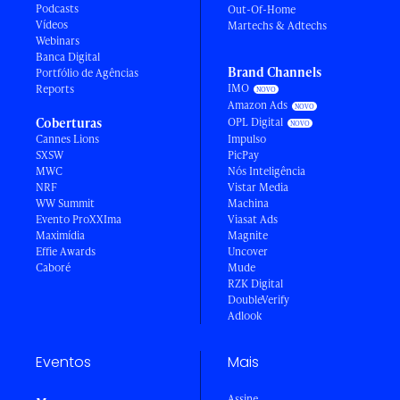
Podcasts
Out-Of-Home
Vídeos
Martechs & Adtechs
Webinars
Banca Digital
Brand Channels
Portfólio de Agências
IMO
Reports
Amazon Ads
Coberturas
OPL Digital
Cannes Lions
Impulso
SXSW
PicPay
MWC
Nós Inteligência
NRF
Vistar Media
WW Summit
Machina
Evento ProXXIma
Viasat Ads
Maximídia
Magnite
Effie Awards
Uncover
Caboré
Mude
RZK Digital
DoubleVerify
Adlook
Eventos
Mais
Assine