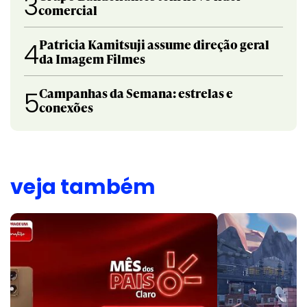
3
comercial
Patricia Kamitsuji assume direção geral
4
da Imagem Filmes
Campanhas da Semana: estrelas e
5
conexões
veja também