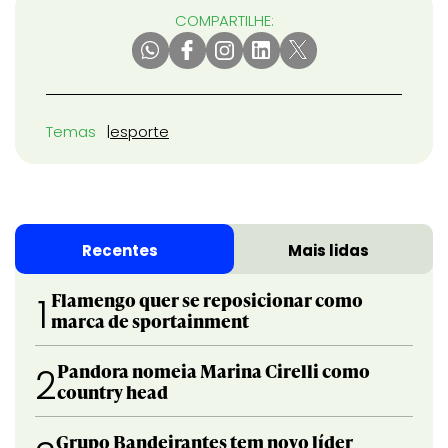
COMPARTILHE:
Temas
esporte
Recentes
Mais lidas
Flamengo quer se reposicionar como
1
marca de sportainment
Pandora nomeia Marina Cirelli como
2
country head
Grupo Bandeirantes tem novo líder