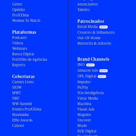
Gente
Anunciantes
Opinião
Talento
ProXXIma
Women To Watch
Patrocinados
Retail Media
Plataformas
Creators & Influencers
Podcasts
Out-Of-Home
Vídeos
Martechs & Adtechs
Webinars
Banca Digital
Brand Channels
Portfólio de Agências
IMO
Reports
Amazon Ads
Coberturas
OPL Digital
Cannes Lions
Impulso
SXSW
PicPay
MWC
Nós Inteligência
NRF
Vistar Media
WW Summit
Machina
Evento ProXXIma
Viasat Ads
Maximídia
Magnite
Effie Awards
Uncover
Caboré
Mude
RZK Digital