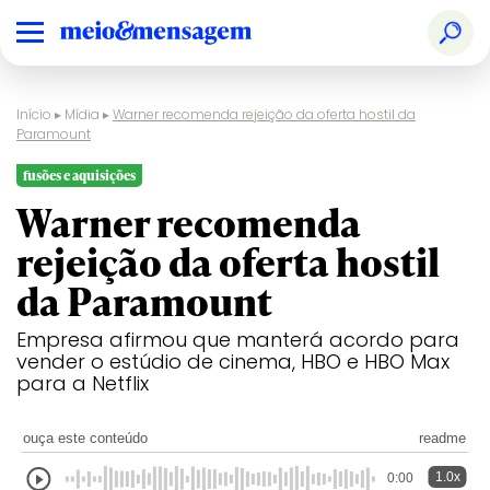
Início
▸
Mídia
▸
Warner recomenda rejeição da oferta hostil da
Paramount
fusões e aquisições
Warner recomenda
rejeição da oferta hostil
da Paramount
Empresa afirmou que manterá acordo para
vender o estúdio de cinema, HBO e HBO Max
para a Netflix
ouça este conteúdo
readme
1.0x
0:00