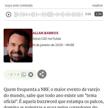
ouça este conteúdo
readme
1.0x
0:00
ALLAN BARROS
Sócio CEO na Pullse
19 de janeiro de 2026 - 14h38
- A
+ A
Quem frequenta a NRF, o maior evento de varejo
do mundo, sabe que todo ano existe um “tema
oficial”. É aquela buzzword que estampa os palcos,
domina as palestras e ecoa pelos corredores do