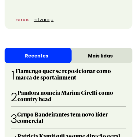
Temas
nrf
varejo
Recentes
Mais lidas
Flamengo quer se reposicionar como
1
marca de sportainment
Pandora nomeia Marina Cirelli como
2
country head
Grupo Bandeirantes tem novo líder
3
comercial
Patricia Kamitsuji assume direção geral