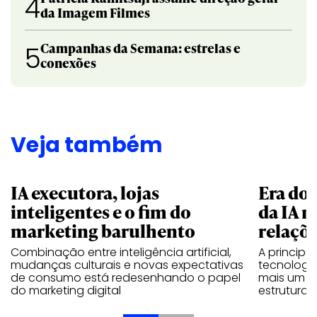
4
da Imagem Filmes
Campanhas da Semana: estrelas e
5
conexões
Veja também
IA executora, lojas
Era do 
inteligentes e o fim do
da IA n
marketing barulhento
relaçõe
Combinação entre inteligência artificial,
A principal
mudanças culturais e novas expectativas
tecnologia
de consumo está redesenhando o papel
mais um e
do marketing digital
estrutura