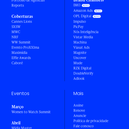
Portfólio de Agências
IMO
Reports
Amazon Ads
Coberturas
OPL Digital
Cannes Lions
Impulso
SXSW
PicPay
MWC
Nós Inteligência
NRF
Vistar Media
WW Summit
Machina
Evento ProXXIma
Viasat Ads
Maximídia
Magnite
Effie Awards
Uncover
Caboré
Mude
RZK Digital
DoubleVerify
Adlook
Eventos
Mais
Assine
Março
Renove
Women to Watch Summit
Anuncie
Política de privacidade
Abril
Fale conosco
Mídia Master