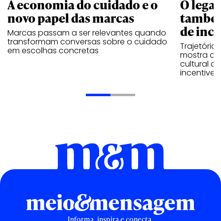
A economia do cuidado e o
O legad
novo papel das marcas
também
de ince
Marcas passam a ser relevantes quando
transformam conversas sobre o cuidado
Trajetória
em escolhas concretas
mostra que
cultural 
incentive 
Informa, inspira e conecta.