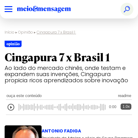
Início
▸
Opinião
▸
Cingapura 7 x Brasil 1
opinião
Cingapura 7 x Brasil 1
Ao lado do mercado chinês, onde testam e
expandem suas invenções, Cingapura
propicia ricos aprendizados sobre inovação
ouça este conteúdo
readme
1.0x
0:00
ANTONIO FADIGA