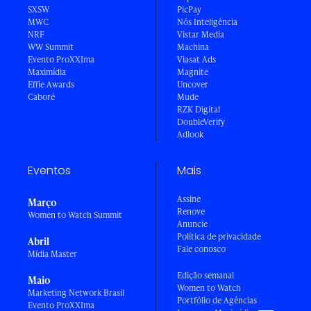
SXSW
PicPay
MWC
Nós Inteligência
NRF
Vistar Media
WW Summit
Machina
Evento ProXXIma
Viasat Ads
Maximídia
Magnite
Effie Awards
Uncover
Caboré
Mude
RZK Digital
DoubleVerify
Adlook
Eventos
Mais
Assine
Março
Renove
Women to Watch Summit
Anuncie
Política de privacidade
Abril
Fale conosco
Mídia Master
Edição semanal
Maio
Women to Watch
Marketing Network Brasil
Portfólio de Agências
Evento ProXXIma