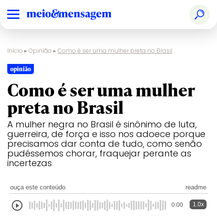
Início
▸
Opinião
▸
Como é ser uma mulher preta no Brasil
opinião
Como é ser uma mulher
preta no Brasil
A mulher negra no Brasil é sinônimo de luta,
guerreira, de força e isso nos adoece porque
precisamos dar conta de tudo, como senão
pudéssemos chorar, fraquejar perante as
incertezas
ouça este conteúdo
readme
1.0x
0:00