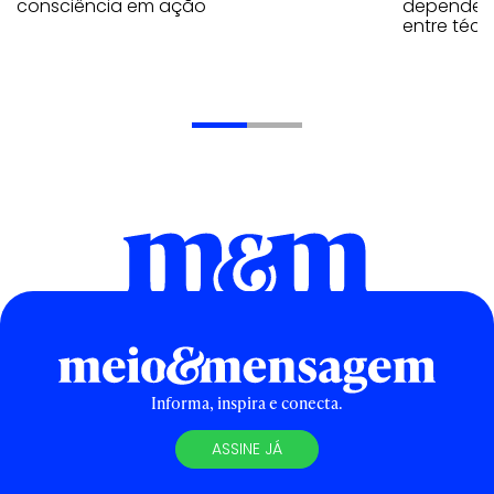
consciência em ação
depende d
entre téc
Informa, inspira e conecta.
ASSINE JÁ