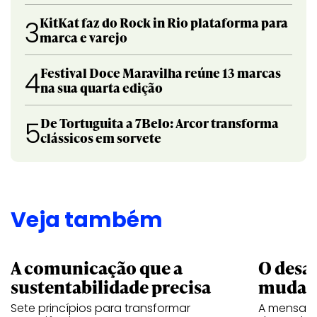
KitKat faz do Rock in Rio plataforma para
3
marca e varejo
Festival Doce Maravilha reúne 13 marcas
4
na sua quarta edição
De Tortuguita a 7Belo: Arcor transforma
5
clássicos em sorvete
Veja também
A comunicação que a
O desa
sustentabilidade precisa
mudar
Sete princípios para transformar
A mensage