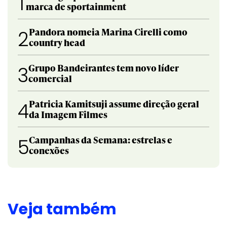
1
marca de sportainment
Pandora nomeia Marina Cirelli como
2
country head
Grupo Bandeirantes tem novo líder
3
comercial
Patricia Kamitsuji assume direção geral
4
da Imagem Filmes
Campanhas da Semana: estrelas e
5
conexões
Veja também