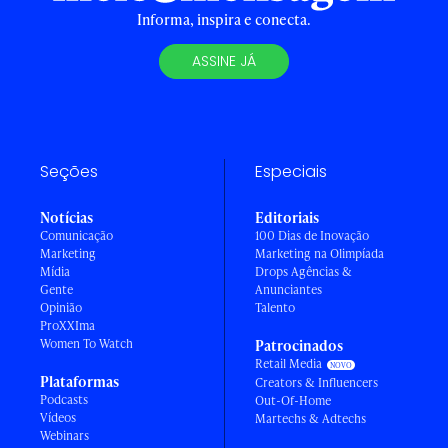
Informa, inspira e conecta.
ASSINE JÁ
Seções
Especiais
Notícias
Editoriais
Comunicação
100 Dias de Inovação
Marketing
Marketing na Olimpíada
Mídia
Drops Agências &
Gente
Anunciantes
Opinião
Talento
ProXXIma
Women To Watch
Patrocinados
Retail Media
Plataformas
Creators & Influencers
Podcasts
Out-Of-Home
Vídeos
Martechs & Adtechs
Webinars