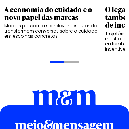
A economia do cuidado e o
O legad
novo papel das marcas
também
de ince
Marcas passam a ser relevantes quando
transformam conversas sobre o cuidado
Trajetória
em escolhas concretas
mostra que
cultural 
incentive 