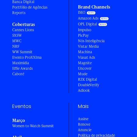
Banca Digital
Brand Channels
Portfólio de Agências
IMO
Reports
Amazon Ads
Coberturas
OPL Digital
Cannes Lions
Impulso
SXSW
PicPay
MWC
Nós Inteligência
NRF
Vistar Media
WW Summit
Machina
Evento ProXXIma
Viasat Ads
Maximídia
Magnite
Effie Awards
Uncover
Caboré
Mude
RZK Digital
DoubleVerify
Adlook
Eventos
Mais
Assine
Março
Renove
Women to Watch Summit
Anuncie
Política de privacidade