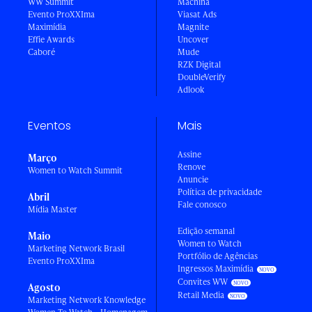
WW Summit
Machina
Evento ProXXIma
Viasat Ads
Maximídia
Magnite
Effie Awards
Uncover
Caboré
Mude
RZK Digital
DoubleVerify
Adlook
Eventos
Mais
Assine
Março
Renove
Women to Watch Summit
Anuncie
Política de privacidade
Abril
Fale conosco
Mídia Master
Edição semanal
Maio
Women to Watch
Marketing Network Brasil
Portfólio de Agências
Evento ProXXIma
Ingressos Maximídia
Convites WW
Agosto
Retail Media
Marketing Network Knowledge