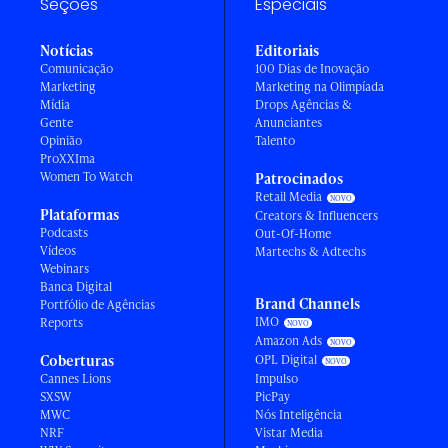
Seções
Especiais
Notícias
Editoriais
Comunicação
100 Dias de Inovação
Marketing
Marketing na Olimpíada
Mídia
Drops Agências &
Gente
Anunciantes
Opinião
Talento
ProXXIma
Women To Watch
Patrocinados
Retail Media
Plataformas
Creators & Influencers
Podcasts
Out-Of-Home
Vídeos
Martechs & Adtechs
Webinars
Banca Digital
Brand Channels
Portfólio de Agências
IMO
Reports
Amazon Ads
Coberturas
OPL Digital
Cannes Lions
Impulso
SXSW
PicPay
MWC
Nós Inteligência
NRF
Vistar Media