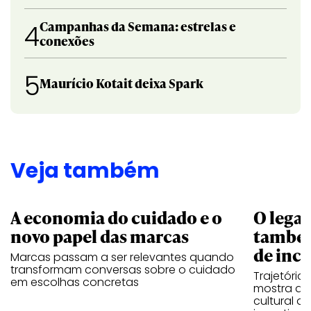
Campanhas da Semana: estrelas e
4
conexões
5
Maurício Kotait deixa Spark
Veja também
A economia do cuidado e o
O legad
novo papel das marcas
também
de ince
Marcas passam a ser relevantes quando
transformam conversas sobre o cuidado
Trajetória
em escolhas concretas
mostra que
cultural 