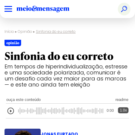
Início
▸
Opinião
▸
Sinfonia do eu correto
opinião
Sinfonia do eu correto
Em tempos de hiperindividualização, estresse
e uma sociedade polarizada, comunicar é
um desafio cada vez maior para as marcas
— e este ano ainda tem eleição
ouça este conteúdo
readme
1.0x
0:00
JONAS FURTADO