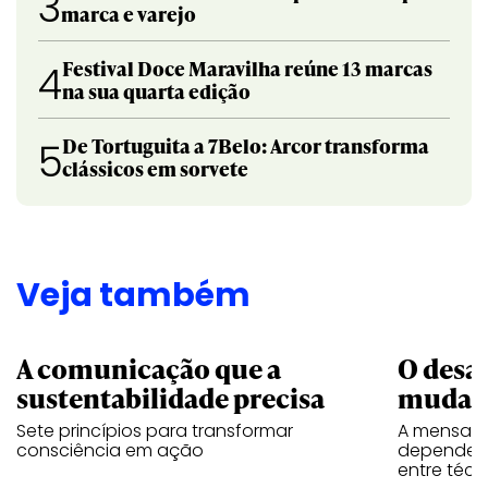
3
marca e varejo
Festival Doce Maravilha reúne 13 marcas
4
na sua quarta edição
De Tortuguita a 7Belo: Arcor transforma
5
clássicos em sorvete
Veja também
A comunicação que a
O desa
sustentabilidade precisa
mudar
Sete princípios para transformar
A mensage
consciência em ação
depende d
entre téc