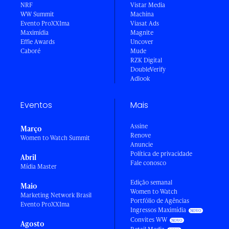
NRF
Vistar Media
WW Summit
Machina
Evento ProXXIma
Viasat Ads
Maximídia
Magnite
Effie Awards
Uncover
Caboré
Mude
RZK Digital
DoubleVerify
Adlook
Eventos
Mais
Assine
Março
Renove
Women to Watch Summit
Anuncie
Política de privacidade
Abril
Fale conosco
Mídia Master
Edição semanal
Maio
Women to Watch
Marketing Network Brasil
Portfólio de Agências
Evento ProXXIma
Ingressos Maximídia
Convites WW
Agosto