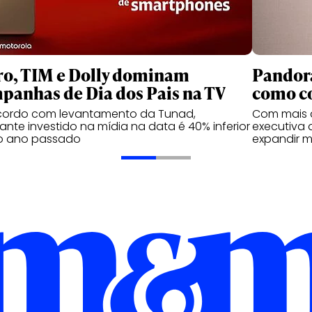
ro, TIM e Dolly dominam
Pandora
panhas de Dia dos Pais na TV
como c
cordo com levantamento da Tunad,
Com mais d
nte investido na mídia na data é 40% inferior
executiva 
o ano passado
expandir m