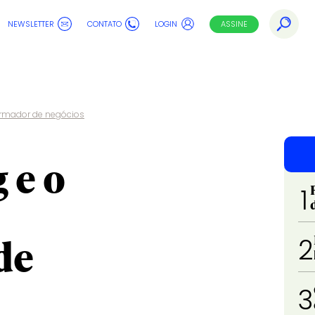
NEWSLETTER
CONTATO
LOGIN
ASSINE
ormador de negócios
 e o
1
de
2
3