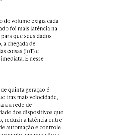
o do volume exigia cada
do foi mais latência na
s para que seus dados
, a chegada de
s coisas (IoT) e
a imediata. É nesse
 de quinta geração é
ue traz mais velocidade,
ara a rede de
dade dos dispositivos que
 reduzir a latência entre
s de automação e controle
r exemplo, em que não se