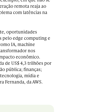
eração remota reaja ao
oblema com latências na
nte, oportunidades
os pelo edge computing e
 como IA, machine
transformador nos
 impacto econômico.
a de US$ 4,3 trilhões por
ão pública; finanças;
tecnologia, mídia e
ra Fernanda, da AWS.