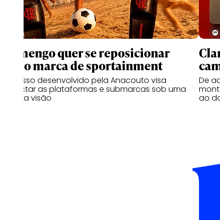
Flamengo quer se reposicionar
Cla
como marca de sportainment
cam
Processo desenvolvido pela Anacouto visa
De a
conectar as plataformas e submarcas sob uma
monta
mesma visão
ao d