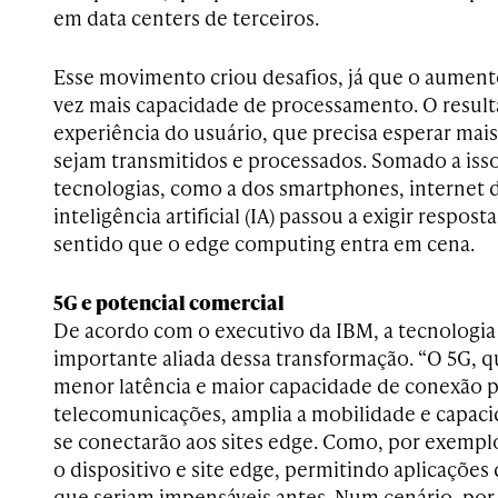
em data centers de terceiros.
Esse movimento criou desafios, já que o aument
vez mais capacidade de processamento. O resulta
experiência do usuário, que precisa esperar mai
sejam transmitidos e processados. Somado a isso
tecnologias, como a dos smartphones, internet da
inteligência artificial (IA) passou a exigir respost
sentido que o edge computing entra em cena.
5G e potencial comercial
De acordo com o executivo da IBM, a tecnologia
importante aliada dessa transformação. “O 5G, q
menor latência e maior capacidade de conexão p
telecomunicações, amplia a mobilidade e capaci
se conectarão aos sites edge. Como, por exemplo,
o dispositivo e site edge, permitindo aplicaçõe
que seriam impensáveis antes. Num cenário, po