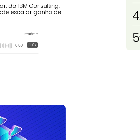
r, da IBM Consulting,
4
de escalar ganho de
5
readme
1.0x
0:00