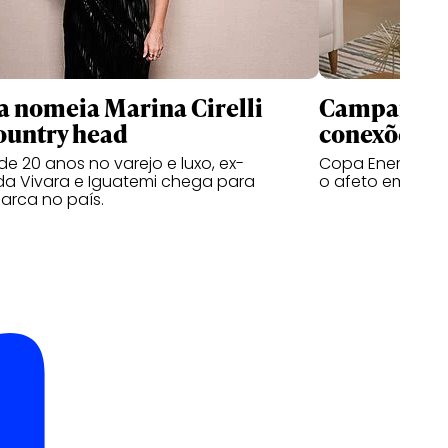
 nomeia Marina Cirelli
Campanhas 
ountry head
conexões
e 20 anos no varejo e luxo, ex-
Copa Energia ce
da Vivara e Iguatemi chega para
o afeto em filme
arca no país.