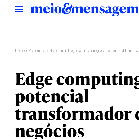
Início
▸
Proxxima
▸
Notícias
▸
Edge computing e o potencial transf
Edge computing
potencial
transformador 
negócios