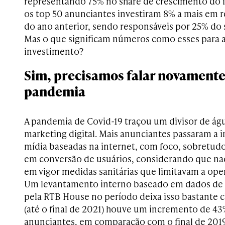
representando 75% no share de crescimento do i
os top 50 anunciantes investiram 8% a mais em
do ano anterior, sendo responsáveis por 25% do 
Mas o que significam números como esses para a
investimento?
Sim, precisamos falar novamente
pandemia
A pandemia de Covid-19 traçou um divisor de águ
marketing digital. Mais anunciantes passaram a 
mídia baseadas na internet, com foco, sobretudo
em conversão de usuários, considerando que na
em vigor medidas sanitárias que limitavam a ope
Um levantamento interno baseado em dados de
pela RTB House no período deixa isso bastante 
(até o final de 2021) houve um incremento de 
anunciantes, em comparação com o final de 2019