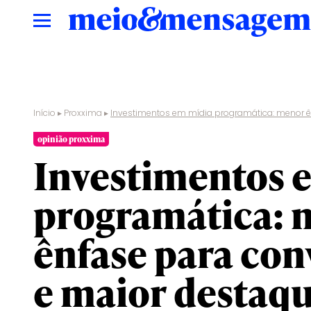
Início
▸
Proxxima
▸
Investimentos em mídia programática: menor ê
opinião proxxima
Investimentos 
programática: 
ênfase para con
e maior destaqu