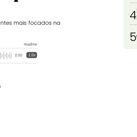
4
tes mais focados na
5
readme
1.0x
0:00
m