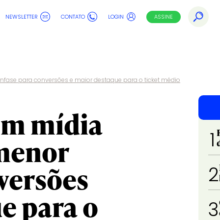
NEWSLETTER
CONTATO
LOGIN
ASSINE
nfase para conversões e maior destaque para o ticket médio
em mídia
1
menor
versões
2
e para o
3