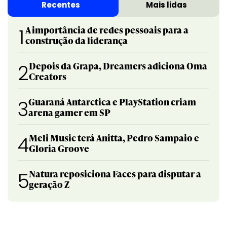
Recentes
Mais lidas
A importância de redes pessoais para a
1
construção da liderança
Depois da Grapa, Dreamers adiciona Oma
2
Creators
Guaraná Antarctica e PlayStation criam
3
arena gamer em SP
Meli Music terá Anitta, Pedro Sampaio e
4
Gloria Groove
Natura reposiciona Faces para disputar a
5
geração Z