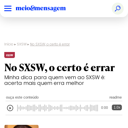
Início
▸
SXSW
▸
No SXSW, o certo é errar
sxsw
No SXSW, o certo é errar
Minha dica para quem vem ao SXSW é:
acerta mais quem erra melhor
ouça este conteúdo
readme
1.0x
0:00