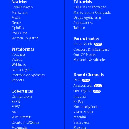
Notícias
Editoriais
Comunicação
100 Dias de Inovação
Marketing
Marketing na Olimpíada
Mídia
Drops Agências &
Gente
Anunciantes
Opinião
Talento
ProXXIma
Women To Watch
Patrocinados
Retail Media
Plataformas
Creators & Influencers
Podcasts
Out-Of-Home
Vídeos
Martechs & Adtechs
Webinars
Banca Digital
Brand Channels
Portfólio de Agências
IMO
Reports
Amazon Ads
Coberturas
OPL Digital
Cannes Lions
Impulso
SXSW
PicPay
MWC
Nós Inteligência
NRF
Vistar Media
WW Summit
Machina
Evento ProXXIma
Viasat Ads
Maximídia
Magnite