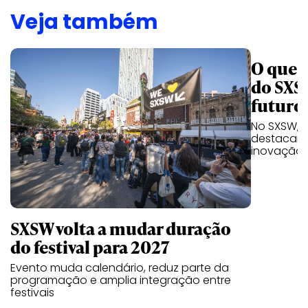
Veja também
O que a
do SXS
futuro
No SXSW, a
destacam 
inovação 
SXSW volta a mudar duração
do festival para 2027
Evento muda calendário, reduz parte da
programação e amplia integração entre
festivais