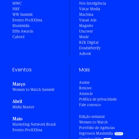
MWC
Nós Inteligência
NRF
Vistar Media
WW Summit
Machina
Evento ProXXIma
Viasat Ads
Maximídia
Magnite
Effie Awards
Uncover
Caboré
Mude
RZK Digital
DoubleVerify
Adlook
Eventos
Mais
Assine
Março
Renove
Women to Watch Summit
Anuncie
Política de privacidade
Abril
Fale conosco
Mídia Master
Edição semanal
Maio
Women to Watch
Marketing Network Brasil
Portfólio de Agências
Evento ProXXIma
Ingressos Maximídia