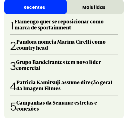
Recentes
Mais lidas
Flamengo quer se reposicionar como
1
marca de sportainment
Pandora nomeia Marina Cirelli como
2
country head
Grupo Bandeirantes tem novo líder
3
comercial
Patricia Kamitsuji assume direção geral
4
da Imagem Filmes
Campanhas da Semana: estrelas e
5
conexões