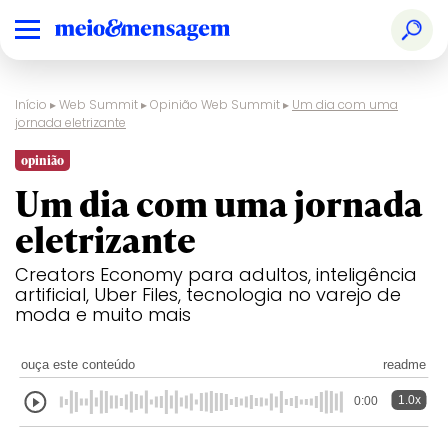
Início
▸
Web Summit
▸
Opinião Web Summit
▸
Um dia com uma
jornada eletrizante
opinião
Um dia com uma jornada
eletrizante
Creators Economy para adultos, inteligência
artificial, Uber Files, tecnologia no varejo de
moda e muito mais
ouça este conteúdo
readme
1.0x
0:00