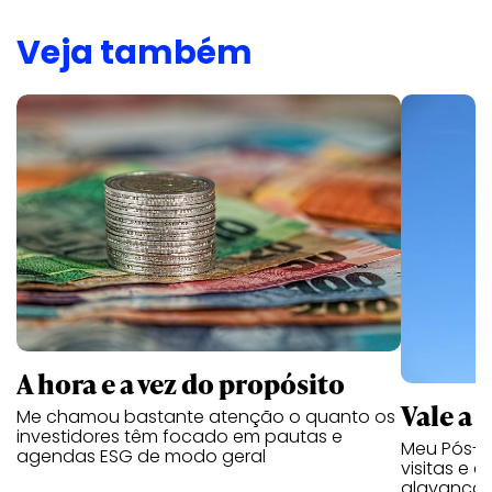
Veja também
A hora e a vez do propósito
Vale a 
Me chamou bastante atenção o quanto os
investidores têm focado em pautas e
Meu Pós-W
agendas ESG de modo geral
visitas e 
alavancar 