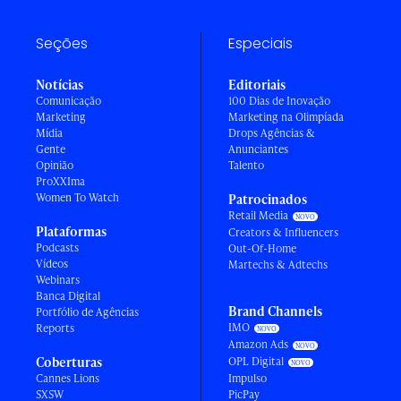
Seções
Especiais
Notícias
Editoriais
Comunicação
100 Dias de Inovação
Marketing
Marketing na Olimpíada
Mídia
Drops Agências &
Gente
Anunciantes
Opinião
Talento
ProXXIma
Women To Watch
Patrocinados
Retail Media
Plataformas
Creators & Influencers
Podcasts
Out-Of-Home
Vídeos
Martechs & Adtechs
Webinars
Banca Digital
Brand Channels
Portfólio de Agências
IMO
Reports
Amazon Ads
Coberturas
OPL Digital
Cannes Lions
Impulso
SXSW
PicPay