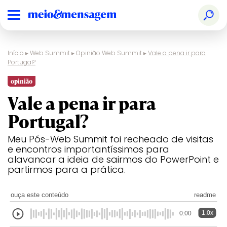
Início
▸
Web Summit
▸
Opinião Web Summit
▸
Vale a pena ir para
Portugal?
opinião
Vale a pena ir para
Portugal?
Meu Pós-Web Summit foi recheado de visitas
e encontros importantíssimos para
alavancar a ideia de sairmos do PowerPoint e
partirmos para a prática.
ouça este conteúdo
readme
1.0x
0:00