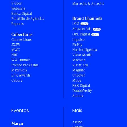
Vídeos
Martechs & Adtechs
Webinars
Banca Digital
Brand Channels
Portfólio de Agências
IMO
Reports
Amazon Ads
Coberturas
OPL Digital
Cannes Lions
Impulso
SXSW
PicPay
MWC
Nós Inteligência
NRF
Vistar Media
WW Summit
Machina
Evento ProXXIma
Viasat Ads
Maximídia
Magnite
Effie Awards
Uncover
Caboré
Mude
RZK Digital
DoubleVerify
Adlook
Eventos
Mais
Assine
Março