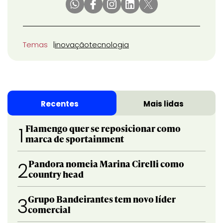
Temas
inovação
tecnologia
Recentes
Mais lidas
Flamengo quer se reposicionar como
1
marca de sportainment
Pandora nomeia Marina Cirelli como
2
country head
Grupo Bandeirantes tem novo líder
3
comercial