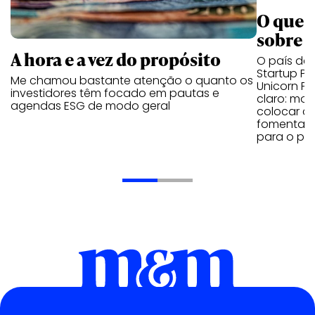
O que 
sobre 
A hora e a vez do propósito
O país de
Startup Po
Me chamou bastante atenção o quanto os
Unicorn F
investidores têm focado em pautas e
claro: mos
agendas ESG de modo geral
colocar c
fomentand
para o paí