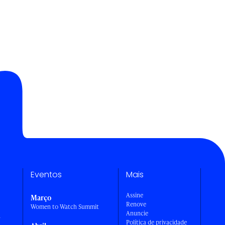
Eventos
Mais
Assine
Março
Renove
Women to Watch Summit
Anuncie
a
Política de privacidade