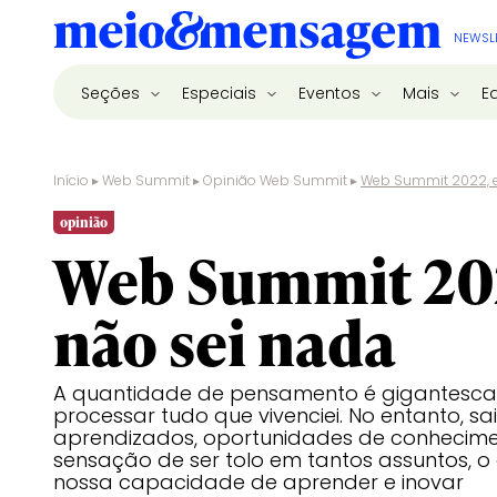
NEWSL
Seções
Especiais
Eventos
Mais
E
Início
▸
Web Summit
▸
Opinião Web Summit
▸
Web Summit 2022, e
opinião
Web Summit 20
não sei nada
A quantidade de pensamento é gigantesca,
processar tudo que vivenciei. No entanto, s
aprendizados, oportunidades de conhecime
sensação de ser tolo em tantos assuntos, o
nossa capacidade de aprender e inovar