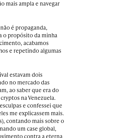
ão mais ampla e navegar
ia não é propaganda,
a o propósito da minha
hecimento, acabamos
hos e repetindo algumas
ival estavam dois
ando no mercado das
ram, ao saber que era do
s cryptos na Venezuela.
sculpas e confessei que
 eles me explicassem mais.
s), contando mais sobre o
ornando um case global,
ovimento contra a eterna