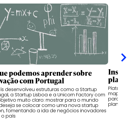
Inspira
ue podemos aprender sobre
planet
vação com Portugal
Plataform
ís desenvolveu estruturas como a Startup
mapeamen
ugal, a Startup Lisboa e a Unicorn Factory com
para reso
bjetivo muito claro: mostrar para o mundo
planeta
deseja se colocar como uma nova startup
on, fomentando a ida de negócios inovadores
 o país