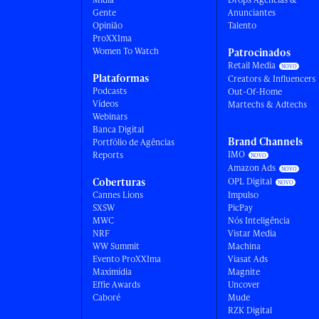
Gente
Anunciantes
Opinião
Talento
ProXXIma
Women To Watch
Patrocinados
Retail Media
Plataformas
Creators & Influencers
Podcasts
Out-Of-Home
Vídeos
Martechs & Adtechs
Webinars
Banca Digital
Brand Channels
Portfólio de Agências
IMO
Reports
Amazon Ads
Coberturas
OPL Digital
Cannes Lions
Impulso
SXSW
PicPay
MWC
Nós Inteligência
NRF
Vistar Media
WW Summit
Machina
Evento ProXXIma
Viasat Ads
Maximídia
Magnite
Effie Awards
Uncover
Caboré
Mude
RZK Digital