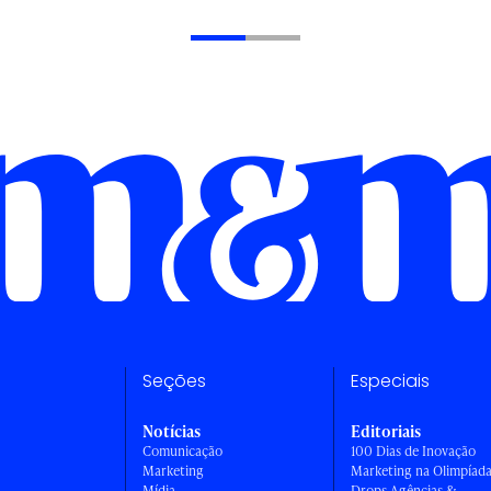
Seções
Especiais
Notícias
Editoriais
Comunicação
100 Dias de Inovação
Marketing
Marketing na Olimpíad
Mídia
Drops Agências &