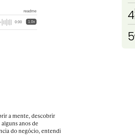
4
readme
1.0x
0:00
5
rir a mente, descobrir
e alguns anos de
ncia do negócio, entendi