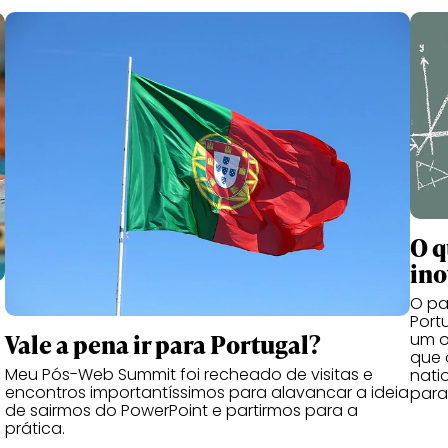
O q
ino
O pa
Port
Vale a pena ir para Portugal?
um o
que 
Meu Pós-Web Summit foi recheado de visitas e
nati
encontros importantíssimos para alavancar a ideia
para
de sairmos do PowerPoint e partirmos para a
prática.