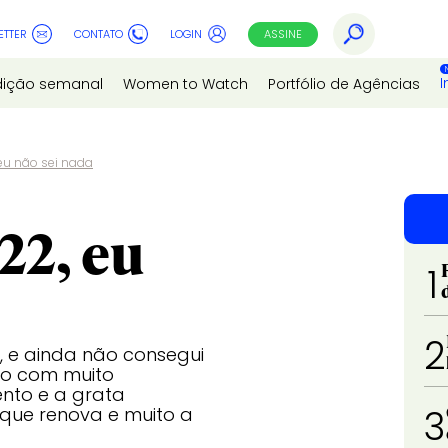
ETTER
CONTATO
LOGIN
ASSINE
I
dição semanal
Women to Watch
Portfólio de Agências
u não sei nada
22, eu
1
2
 e ainda não consegui
aio com muito
nto e a grata
3
 que renova e muito a