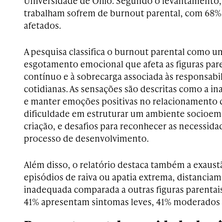
Universidade de Ohio. Segundo o levantamento,
trabalham sofrem de burnout parental, com 68%
afetados.
A pesquisa classifica o burnout parental como um
esgotamento emocional que afeta as figuras pare
contínuo e à sobrecarga associada às responsabi
cotidianas. As sensações são descritas como a i
e manter emoções positivas no relacionamento 
dificuldade em estruturar um ambiente socioemo
criação, e desafios para reconhecer as necessida
processo de desenvolvimento.
Além disso, o relatório destaca também a exaus
episódios de raiva ou apatia extrema, distanci
inadequada comparada a outras figuras parentais
41% apresentam sintomas leves, 41% moderados 