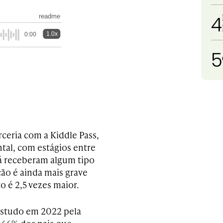
4
readme
1.0x
0:00
5
eria com a Kiddle Pass,
tal, com estágios entre
já receberam algum tipo
ção é ainda mais grave
 é 2,5 vezes maior.
 estudo em 2022 pela