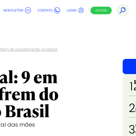
NEWSLETTER
CONTATO
LOGIN
ASSINE
ofrem do esgotamento no Brasil
al: 9 em
1
ofrem do
 Brasil
2
tal das mães
3