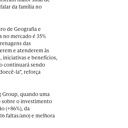
lar da família no
iro de Geografia e
hos no mercado é 35%
grenagens das
derem e atenderem às
iniciativas e benefícios,
o continuará sendo
oecê-la”, reforça
g Group, quando uma
o sobre o investimento
ão (+86%), da
6 faltas/ano) e melhora