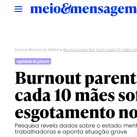
Início
▸
Women to Watch
▸
Burnout parental: 9 em cada 10 mães s
equidade de gênero
Burnout parent
cada 10 mães s
esgotamento no
Pesquisa revela dados sobre o estado men
trabalhadoras e aponta situação grave