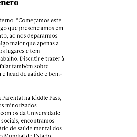
ênero
aterno. “Começamos este
algo que presenciamos em
nto, ao nos depararmos
algo maior que apenas a
os lugares e tem
balho. Discutir e trazer à
 falar também sobre
a e head de aaúde e bem-
 Parental na Kiddle Pass,
os minorizados.
com os da Universidade
 sociais, encontramos
ário de saúde mental dos
rio Mundial de Estado