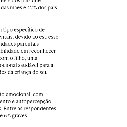
 66% dos pais que
 das mães e 42% dos pais
 tipo específico de
ntais, devido ao estresse
lidades parentais
nabilidade em reconhecer
com o filho, uma
cional saudável para a
des da criança do seu
tão emocional, com
amento e autopercepção
. Entre as respondentes,
e 6% graves.