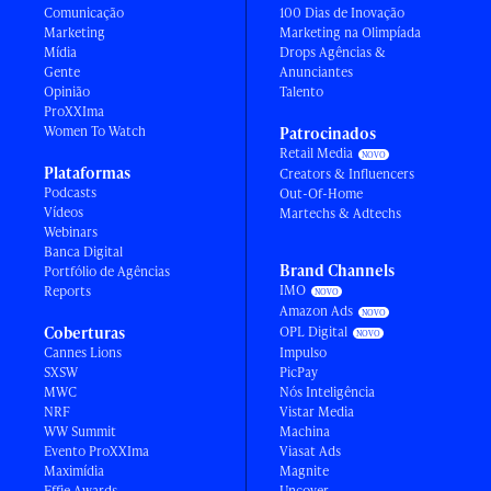
Comunicação
100 Dias de Inovação
Marketing
Marketing na Olimpíada
Mídia
Drops Agências &
Gente
Anunciantes
Opinião
Talento
ProXXIma
Women To Watch
Patrocinados
Retail Media
Plataformas
Creators & Influencers
Podcasts
Out-Of-Home
Vídeos
Martechs & Adtechs
Webinars
Banca Digital
Brand Channels
Portfólio de Agências
IMO
Reports
Amazon Ads
Coberturas
OPL Digital
Cannes Lions
Impulso
SXSW
PicPay
MWC
Nós Inteligência
NRF
Vistar Media
WW Summit
Machina
Evento ProXXIma
Viasat Ads
Maximídia
Magnite
Effie Awards
Uncover