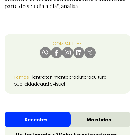
parte do seu dia a dia”, analisa.
COMPARTILHE:
Temas
entretenimento
produtora
cultura
publicidade
audiovisual
Recentes
Mais lidas
De Tortuguita a 7Belo: Arcor transforma