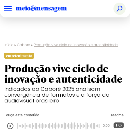
Início
▸
Caboré
▸
Produção vive ciclo de inovação e autenticidade
entretenimento
Produção vive ciclo de
inovação e autenticidade
Indicadas ao Caboré 2025 analisam
convergência de formatos e a força do
audiovisual brasileiro
ouça este conteúdo
readme
1.0x
0:00