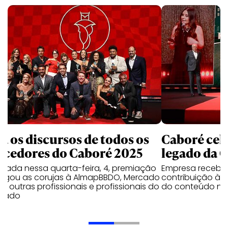
ja os discursos de todos os
Caboré cele
ncedores do Caboré 2025
legado da G
izada nessa quarta-feira, 4, premiação
Empresa recebeu
regou as corujas à AlmapBBDO, Mercado
contribuição à 
e e outras profissionais e profissionais do
do conteúdo no 
cado