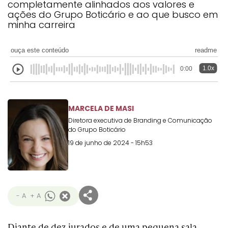
completamente alinhados aos valores e
Transformation
Goals
ações do Grupo Boticário e ao que busco em
Creative
Creative Brand
Entertainment
Entertainment
Media
Innovation
Titanium
minha carreira
Commerce
for Music
Creative
Entertainment
Luxury
Creative Data
Business
Entertainment
for Gaming
Outdoor
ouça este conteúdo
readme
Transformation
for Sport
1.0x
0:00
Creative
Creative
Film
Entertainment
Pharma
Media
Effectiveness
Commerce
for Music
Creative
Creative Data
Film Craft
Entertainment
PR
Outdoor
MARCELA DE MASI
Strategy
for Sport
Diretora executiva de Branding e Comunicação
do Grupo Boticário
19 de junho de 2024 - 15h53
- A
+ A
Diante de dez jurados e de uma pequena sala