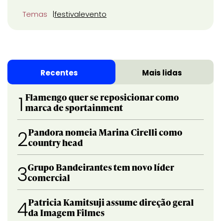
Temas
festival
evento
Recentes
Mais lidas
Flamengo quer se reposicionar como
1
marca de sportainment
Pandora nomeia Marina Cirelli como
2
country head
Grupo Bandeirantes tem novo líder
3
comercial
Patricia Kamitsuji assume direção geral
4
da Imagem Filmes