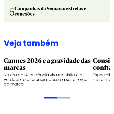
Campanhas da Semana: estrelas e
5
conexões
Veja também
Cannes 2026 e a gravidade das
Consis
marcas
confia
Na era da IA, eficiência vira requisito e o
Especiali
verdadeiro diferencial passa a ser a força
na forma d
da marca