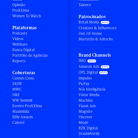
Opinião
Talento
ProXXIma
Women To Watch
Patrocinados
Retail Media
Plataformas
Creators & Influencers
Podcasts
Out-Of-Home
Vídeos
Martechs & Adtechs
Webinars
Banca Digital
Brand Channels
Portfólio de Agências
IMO
Reports
Amazon Ads
Coberturas
OPL Digital
Cannes Lions
Impulso
SXSW
PicPay
MWC
Nós Inteligência
NRF
Vistar Media
WW Summit
Machina
Evento ProXXIma
Viasat Ads
Maximídia
Magnite
Effie Awards
Uncover
Caboré
Mude
RZK Digital
DoubleVerify