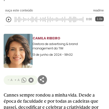
Transformation
Goals
Creative
Creative Brand
Entertainment
Entertainment
Media
Innovation
Titanium
ouça este conteúdo
readme
Commerce
for Music
Creative
Entertainment
Luxury
1.0x
0:00
Creative Data
Business
Entertainment
for Gaming
Outdoor
Transformation
for Sport
Creative
Creative
Film
Entertainment
Pharma
Media
CAMILA RIBEIRO
Effectiveness
Commerce
for Music
Diretora de advertising & brand
Creative
Creative Data
Film Craft
Entertainment
PR
Outdoor
management da TIM
Strategy
for Sport
13 de junho de 2024 - 18h32
- A
+ A
Cannes sempre rondou a minha vida. Desde a
época de faculdade e por todas as cadeiras que
passei, decodificar e celebrar a criatividade por