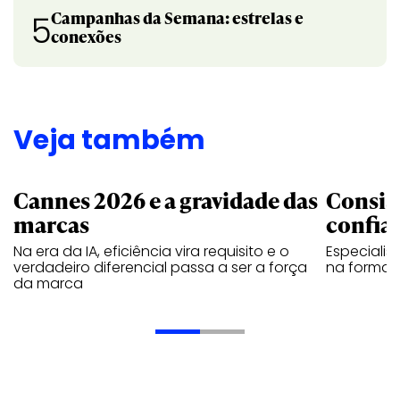
Campanhas da Semana: estrelas e
5
conexões
Veja também
Cannes 2026 e a gravidade das
Consis
marcas
confia
Na era da IA, eficiência vira requisito e o
Especiali
verdadeiro diferencial passa a ser a força
na forma d
da marca