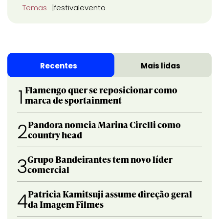
Temas
festival
evento
Recentes
Mais lidas
Flamengo quer se reposicionar como
1
marca de sportainment
Pandora nomeia Marina Cirelli como
2
country head
Grupo Bandeirantes tem novo líder
3
comercial
Patricia Kamitsuji assume direção geral
4
da Imagem Filmes