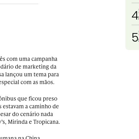
4
5
inês com uma campanha
ndário de marketing da
sa lançou um tema para
special com as mãos.
ônibus que ficou preso
s estavam a caminho de
pesar do cenário nada
’s, Mirinda e Tropicana.
 humana na China