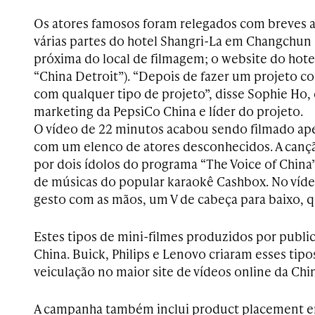
Os atores famosos foram relegados com breves a
várias partes do hotel Shangri-La em Changchun 
próxima do local de filmagem; o website do hot
“China Detroit”). “Depois de fazer um projeto c
com qualquer tipo de projeto”, disse Sophie Ho, 
marketing da PepsiCo China e líder do projeto.
O vídeo de 22 minutos acabou sendo filmado a
com um elenco de atores desconhecidos. A cançã
por dois ídolos do programa “The Voice of China” 
de músicas do popular karaokê Cashbox. No víde
gesto com as mãos, um V de cabeça para baixo, que
Estes tipos de mini-filmes produzidos por public
China. Buick, Philips e Lenovo criaram esses tip
veiculação no maior site de vídeos online da Ch
A campanha também inclui product placement 