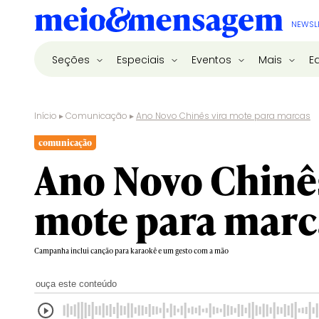
NEWSL
Seções
Especiais
Eventos
Mais
E
Início
▸
Comunicação
▸
Ano Novo Chinês vira mote para marcas
comunicação
Ano Novo Chinês
mote para marc
Campanha inclui canção para karaokê e um gesto com a mão
ouça este conteúdo