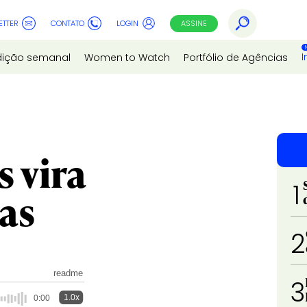
ETTER
CONTATO
LOGIN
ASSINE
I
dição semanal
Women to Watch
Portfólio de Agências
 vira
1
as
2
readme
3
1.0x
0:00