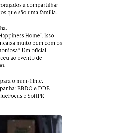
rajados a compartilhar
os que são uma família.
ha.
Happiness Home”. Isso
encaixa muito bem com os
oniosa”. Um oficial
eceu ao evento de
ho.
 para o mini-filme.
ampanha: BBDO e DDB
 BlueFocus e SoftPR