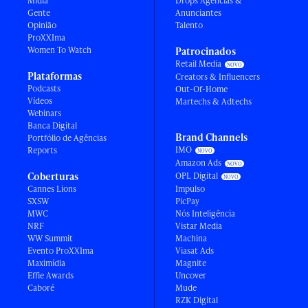
Mídia
Drops Agências &
Gente
Anunciantes
Opinião
Talento
ProXXIma
Women To Watch
Patrocinados
Retail Media
Plataformas
Creators & Influencers
Podcasts
Out-Of-Home
Vídeos
Martechs & Adtechs
Webinars
Banca Digital
Brand Channels
Portfólio de Agências
IMO
Reports
Amazon Ads
Coberturas
OPL Digital
Cannes Lions
Impulso
SXSW
PicPay
MWC
Nós Inteligência
NRF
Vistar Media
WW Summit
Machina
Evento ProXXIma
Viasat Ads
Maximídia
Magnite
Effie Awards
Uncover
Caboré
Mude
RZK Digital