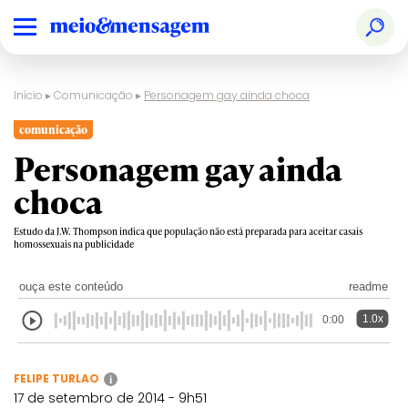
Início
▸
Comunicação
▸
Personagem gay ainda choca
comunicação
Personagem gay ainda
choca
Estudo da J.W. Thompson indica que população não está preparada para aceitar casais
homossexuais na publicidade
ouça este conteúdo
readme
1.0x
0:00
FELIPE TURLAO
i
17 de setembro de 2014 - 9h51