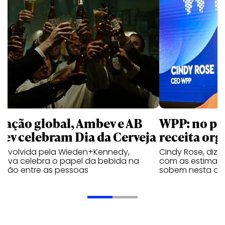
 ação global, Ambev e AB
WPP: no pr
bev celebram Dia da Cerveja
receita org
envolvida pela Wieden+Kennedy,
Cindy Rose, diz 
iativa celebra o papel da bebida na
com as estimati
exão entre as pessoas
sobem nesta qui