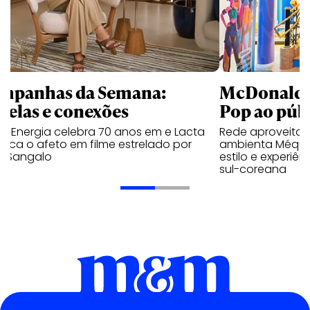
mpanhas da Semana:
McDonald’s 
trelas e conexões
Pop ao públ
a Energia celebra 70 anos em e Lacta
Rede aproveita
aca o afeto em filme estrelado por
ambienta Méqui 
te Sangalo
estilo e experiên
sul-coreana