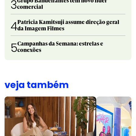
Grupo Bandeirantes tem novo líder
3
comercial
Patricia Kamitsuji assume direção geral
4
da Imagem Filmes
Campanhas da Semana: estrelas e
5
conexões
veja também