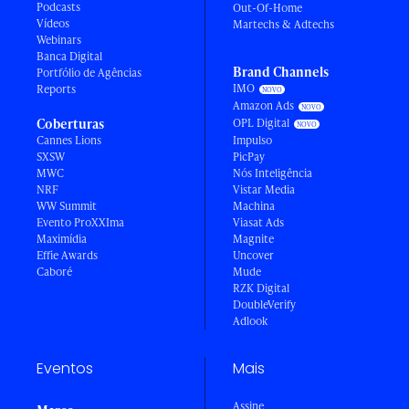
Podcasts
Out-Of-Home
Vídeos
Martechs & Adtechs
Webinars
Banca Digital
Brand Channels
Portfólio de Agências
IMO
Reports
Amazon Ads
Coberturas
OPL Digital
Cannes Lions
Impulso
SXSW
PicPay
MWC
Nós Inteligência
NRF
Vistar Media
WW Summit
Machina
Evento ProXXIma
Viasat Ads
Maximídia
Magnite
Effie Awards
Uncover
Caboré
Mude
RZK Digital
DoubleVerify
Adlook
Eventos
Mais
Assine