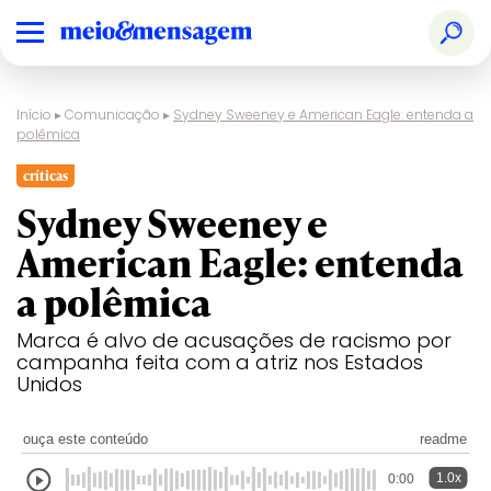
Início
▸
Comunicação
▸
Sydney Sweeney e American Eagle: entenda a
polêmica
críticas
Sydney Sweeney e
American Eagle: entenda
a polêmica
Marca é alvo de acusações de racismo por
campanha feita com a atriz nos Estados
Unidos
ouça este conteúdo
readme
1.0x
0:00