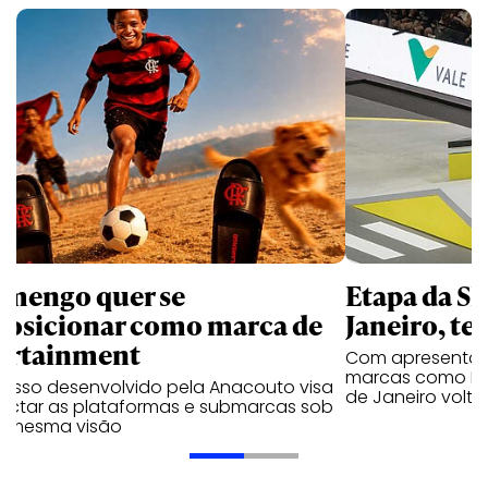
amengo quer se
Etapa da SL
posicionar como marca de
Janeiro, te
ortainment
Com apresentaçã
marcas como Hei
cesso desenvolvido pela Anacouto visa
de Janeiro volta
ectar as plataformas e submarcas sob
 mesma visão