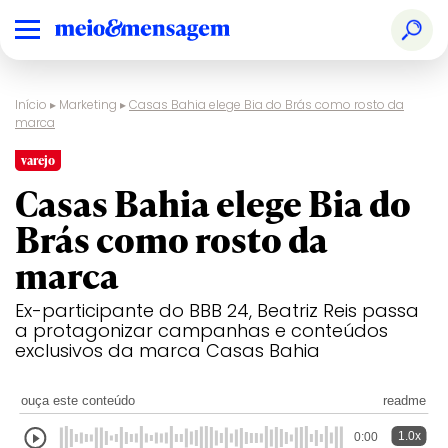
Início
▸
Marketing
▸
Casas Bahia elege Bia do Brás como rosto da
marca
varejo
Casas Bahia elege Bia do
Brás como rosto da
marca
Ex-participante do BBB 24, Beatriz Reis passa
a protagonizar campanhas e conteúdos
exclusivos da marca Casas Bahia
ouça este conteúdo
readme
1.0x
0:00