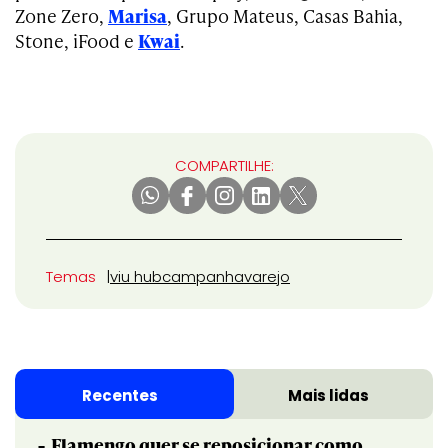
Zone Zero,
Marisa
, Grupo Mateus, Casas Bahia,
Stone, iFood e
Kwai
.
COMPARTILHE:
Temas
viu hub
campanha
varejo
Recentes
Mais lidas
Flamengo quer se reposicionar como