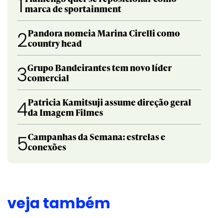
1
marca de sportainment
Pandora nomeia Marina Cirelli como
2
country head
Grupo Bandeirantes tem novo líder
3
comercial
Patricia Kamitsuji assume direção geral
4
da Imagem Filmes
Campanhas da Semana: estrelas e
5
conexões
veja também