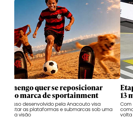
Flamengo quer se reposicionar
Eta
como marca de sportainment
13 
Processo desenvolvido pela Anacouto visa
Com 
conectar as plataformas e submarcas sob uma
como 
mesma visão
volta