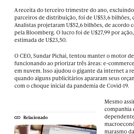
A receita do terceiro trimestre do ano, excluin
parceiros de distribuição, foi de U$53,6 bilhões
Analistas projetaram U$52,6 bilhões, de acordo
pela Bloomberg. O lucro foi de U$27,99 por ação
estimada de U$23,50.
O CEO, Sundar Pichai, tentou manter o motor de
funcionando ao priorizar três áreas: e-commer
em nuvem. Isso ajudou o gigante da internet a r
quando alguns publicitários apararam seus orç
com o choque inicial da pandemia de Covid-19.
Mesmo assim
companhia 
dependente 
Relacionado
macroeconô
marasmo da