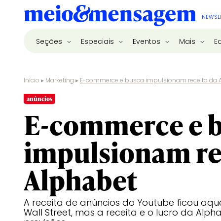
NEWSL
Seções
Especiais
Eventos
Mais
E
Início
▸
Marketing
▸
E-commerce e busca impulsionam receita da 
anúncios
E-commerce e 
impulsionam re
Alphabet
A receita de anúncios do Youtube ficou aq
Wall Street, mas a receita e o lucro da Alp