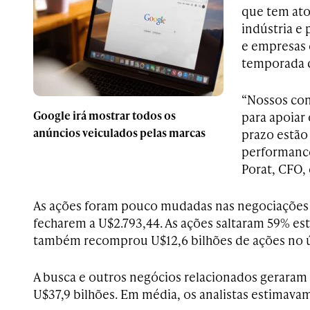
que tem at
indústria e 
e empresas 
temporada d
“Nossos con
Google irá mostrar todos os
para apoiar
anúncios veiculados pelas marcas
prazo estão 
performance
Porat, CFO,
As ações foram pouco mudadas nas negociações 
fecharem a U$2.793,44. As ações saltaram 59% est
também recomprou U$12,6 bilhões de ações no ú
A busca e outros negócios relacionados geraram 
U$37,9 bilhões. Em média, os analistas estimavam