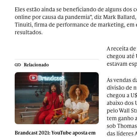
Eles estão ainda se beneficiando de alguns dos 
online por causa da pandemia”, diz Mark Ballard
Tinuiti, firma de performance de marketing, em 
resultados.
A receita d
chegou até U
estavam esp
Relacionado
As vendas d
divisão de 
chegou a U$4
abaixo dos 
pelo Wall S
tem ganho 
sob Thomas 
Brandcast 2021: YouTube aposta em
das líderes