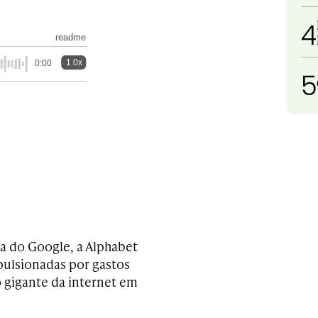
4
readme
1.0x
0:00
5
a do Google, a Alphabet
mpulsionadas por gastos
 gigante da internet em