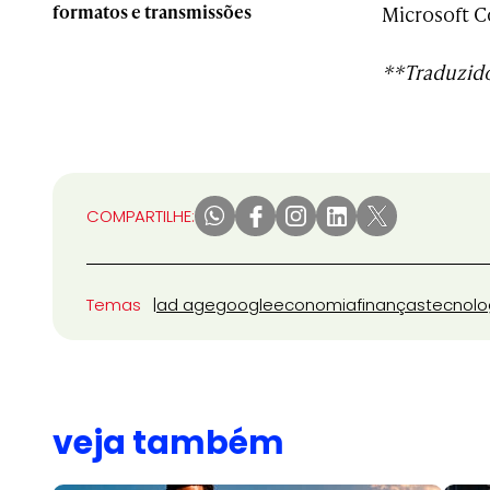
formatos e transmissões
Microsoft C
**Traduzido
COMPARTILHE:
Temas
ad age
google
economia
finanças
tecnolo
veja também