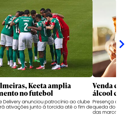
meiras, Keeta amplia
Venda e co
mento no futebol
álcool cres
 Delivery anunciou patrocínio ao clube
Presença de beb
á ativações junto à torcida até o fim de
queda do segmen
das marcas