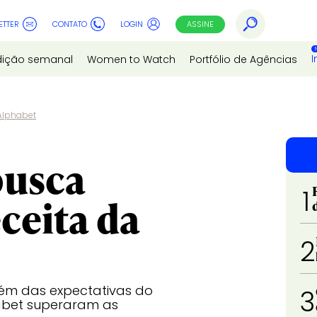
ETTER
CONTATO
LOGIN
ASSINE
I
dição semanal
Women to Watch
Portfólio de Agências
Alphabet
busca
1
ceita da
2
uém das expectativas do
3
habet superaram as