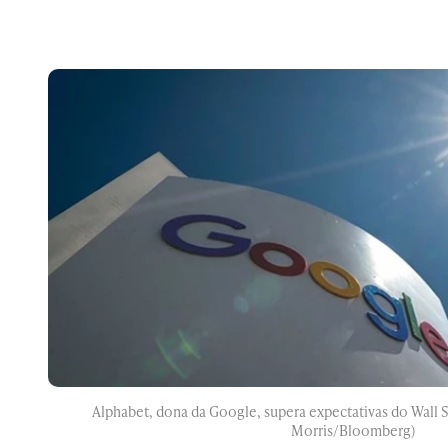
Alphabet, dona da Google, supera expectativas do Wall S
Morris/Bloomberg)