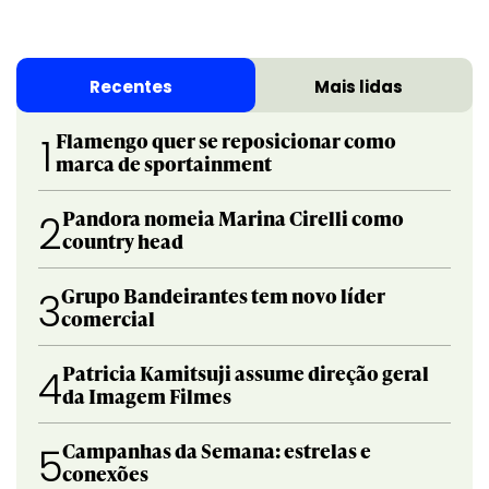
Recentes
Mais lidas
Flamengo quer se reposicionar como
1
marca de sportainment
Pandora nomeia Marina Cirelli como
2
country head
Grupo Bandeirantes tem novo líder
3
comercial
Patricia Kamitsuji assume direção geral
4
da Imagem Filmes
Campanhas da Semana: estrelas e
5
conexões