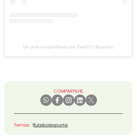
Um post compartilhado por CazéTV (@cazetv)
COMPARTILHE:
Temas
futebol
esporte