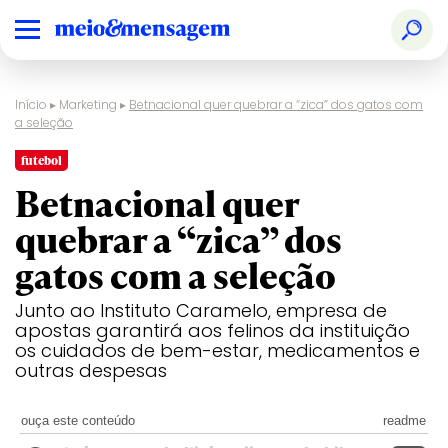
Início
▸
Marketing
▸
Betnacional quer quebrar a “zica” dos gatos com
a seleção
futebol
Betnacional quer
quebrar a “zica” dos
gatos com a seleção
Junto ao Instituto Caramelo, empresa de
apostas garantirá aos felinos da instituição
os cuidados de bem-estar, medicamentos e
outras despesas
ouça este conteúdo
readme