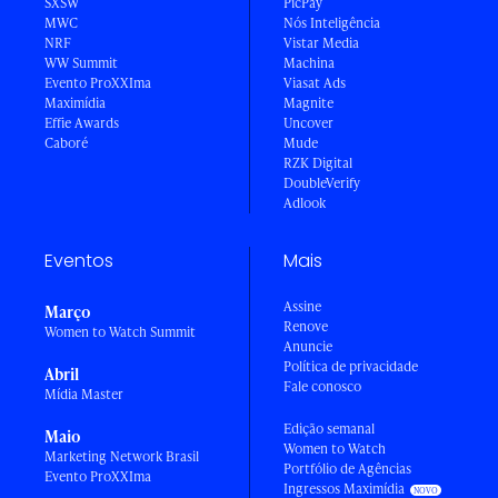
SXSW
PicPay
MWC
Nós Inteligência
NRF
Vistar Media
WW Summit
Machina
Evento ProXXIma
Viasat Ads
Maximídia
Magnite
Effie Awards
Uncover
Caboré
Mude
RZK Digital
DoubleVerify
Adlook
Eventos
Mais
Assine
Março
Renove
Women to Watch Summit
Anuncie
Política de privacidade
Abril
Fale conosco
Mídia Master
Edição semanal
Maio
Women to Watch
Marketing Network Brasil
Portfólio de Agências
Evento ProXXIma
Ingressos Maximídia