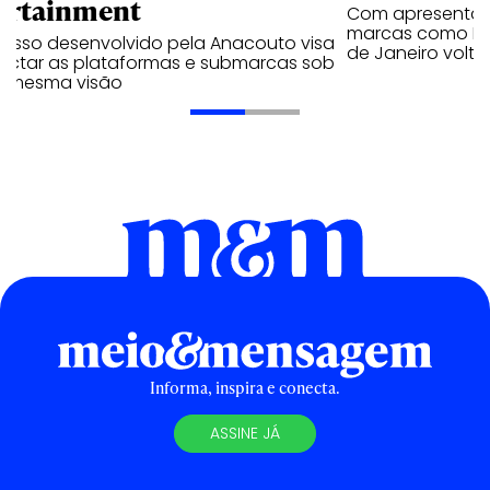
ortainment
Com apresentaçã
marcas como Hei
cesso desenvolvido pela Anacouto visa
de Janeiro volta
ectar as plataformas e submarcas sob
 mesma visão
Informa, inspira e conecta.
ASSINE JÁ