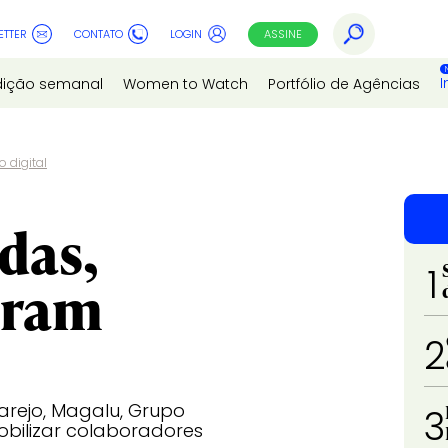
ETTER
CONTATO
LOGIN
ASSINE
I
dição semanal
Women to Watch
Portfólio de Agências
 digital
das,
1
gram
2
Varejo, Magalu, Grupo
3
mobilizar colaboradores