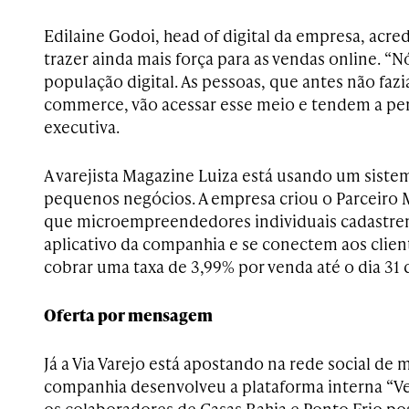
Edilaine Godoi, head of digital da empresa, acr
trazer ainda mais força para as vendas online. 
população digital. As pessoas, que antes não fa
commerce, vão acessar esse meio e tendem a per
executiva.
A varejista Magazine Luiza está usando um siste
pequenos negócios. A empresa criou o Parceiro 
que microempreendedores individuais cadastrem
aplicativo da companhia e se conectem aos client
cobrar uma taxa de 3,99% por venda até o dia 31 d
Oferta por mensagem
Já a Via Varejo está apostando na rede social de
companhia desenvolveu a plataforma interna “V
os colaboradores de Casas Bahia e Ponto Frio p