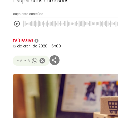
e suprir suas comissões
ouça este conteúdo
TAÍS FARIAS
i
15 de abril de 2020 - 6h00
- A
+ A