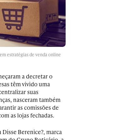
m estratégias de venda online
meçaram a decretar o
esas têm vivido uma
centralizar suas
anças, nasceram também
garantir as comissões de
om as lojas fechadas.
 Disse Berenice?, marca
m do Grupo Boticário, a