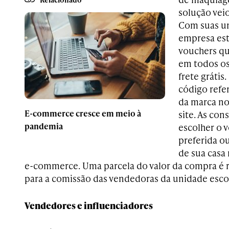
solução vei
Com suas un
empresa est
vouchers q
em todos os
frete gráti
código refe
da marca no 
E-commerce cresce em meio à
site. As co
pandemia
escolher o v
preferida o
de sua casa
e-commerce. Uma parcela do valor da compra é 
para a comissão das vendedoras da unidade esco
Vendedores e influenciadores