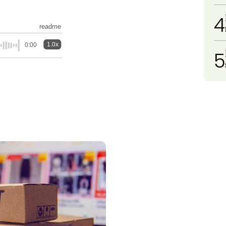
4
readme
1.0x
0:00
5