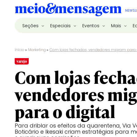
NEWSL
Seções
Especiais
Eventos
Mais
E
Início
▸
Marketing
▸
Com lojas fechadas, vendedores migram para o
varejo
Com lojas fecha
vendedores mi
para o digital
Para driblar os efeitos da quarentena, Via 
Boticário e Ikesaki criam estratégias para 