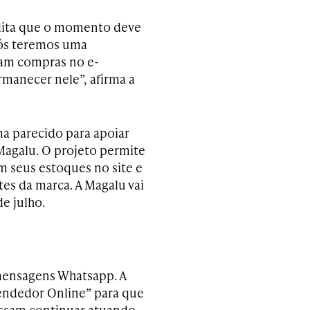
edita que o momento deve
“Nós teremos uma
ziam compras no e-
manecer nele”, afirma a
ma parecido para apoiar
Magalu. O projeto permite
 seus estoques no site e
es da marca. A Magalu vai
e julho.
 mensagens Whatsapp. A
endedor Online” para que
ossam continuar atuando