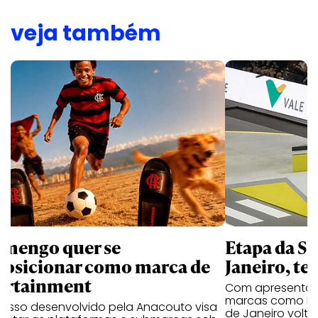
veja também
amengo quer se
Etapa da SL
posicionar como marca de
Janeiro, te
ortainment
Com apresentaçã
marcas como Hei
cesso desenvolvido pela Anacouto visa
de Janeiro volta