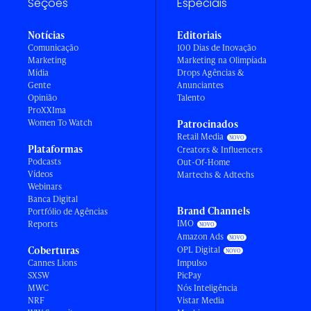
Seções
Especiais
Notícias
Editoriais
Comunicação
100 Dias de Inovação
Marketing
Marketing na Olimpíada
Mídia
Drops Agências &
Gente
Anunciantes
Opinião
Talento
ProXXIma
Women To Watch
Patrocinados
Retail Media
Plataformas
Creators & Influencers
Podcasts
Out-Of-Home
Vídeos
Martechs & Adtechs
Webinars
Banca Digital
Brand Channels
Portfólio de Agências
IMO
Reports
Amazon Ads
Coberturas
OPL Digital
Cannes Lions
Impulso
SXSW
PicPay
MWC
Nós Inteligência
NRF
Vistar Media