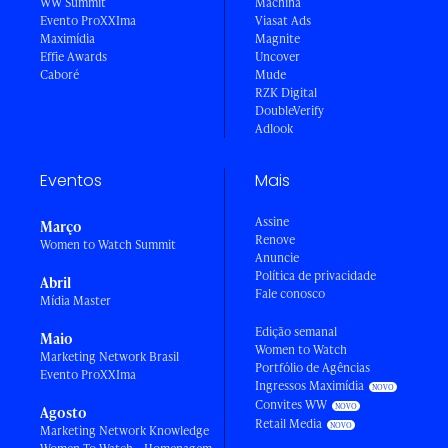
WW Summit
Machina
Evento ProXXIma
Viasat Ads
Maximídia
Magnite
Effie Awards
Uncover
Caboré
Mude
RZK Digital
DoubleVerify
Adlook
Eventos
Mais
Assine
Março
Renove
Women to Watch Summit
Anuncie
Política de privacidade
Abril
Fale conosco
Mídia Master
Edição semanal
Maio
Women to Watch
Marketing Network Brasil
Portfólio de Agências
Evento ProXXIma
Ingressos Maximídia
Convites WW
Agosto
Retail Media
Marketing Network Knowledge