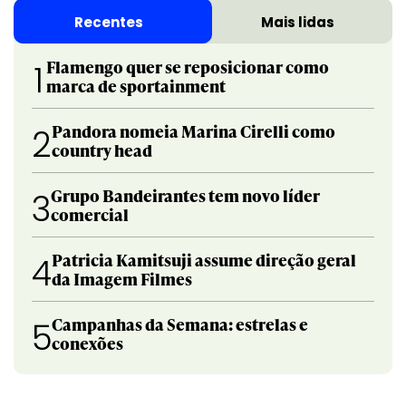
Recentes
Mais lidas
Flamengo quer se reposicionar como
1
marca de sportainment
Pandora nomeia Marina Cirelli como
2
country head
Grupo Bandeirantes tem novo líder
3
comercial
Patricia Kamitsuji assume direção geral
4
da Imagem Filmes
Campanhas da Semana: estrelas e
5
conexões