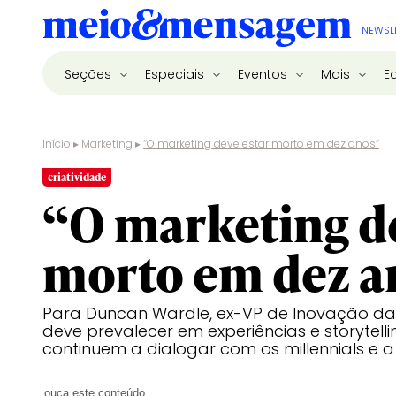
NEWSL
Seções
Especiais
Eventos
Mais
E
Início
▸
Marketing
▸
“O marketing deve estar morto em dez anos”
criatividade
“O marketing de
morto em dez a
Para Duncan Wardle, ex-VP de Inovação da D
deve prevalecer em experiências e storytel
continuem a dialogar com os millennials e 
ouça este conteúdo