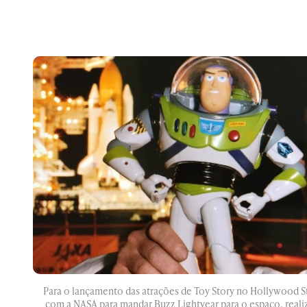
Para o lançamento das atrações de Toy Story no Hollywood St
com a NASA para mandar Buzz Lightyear para o espaço, rea