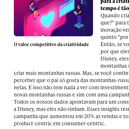
para a criat
tempo é tão
Quando cri
que?” para t
inovação ve
quinto “por
Então, se v
O valor competitivo da criatividade
por que ele
Disney, eles
montanhas r
criar mais montanhas russas. Mas, se você conti
perceber que o pai só gosta das montanhas-russa
nelas. E isso não tem nada a ver com investiment
novas montanhas russas e sim com uma campan
Todos os nossos dados apontavam para um consu
a Disney, mas eles não vinham. Esses insights r
campanha que aumentou em 20% as vendas e to
product-centric em consumer-centric.