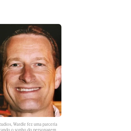
udios, Wardle fez uma parceria
lizando o sonho do personagem