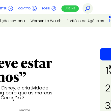
ETTER
CONTATO
LOGIN
ASSINE
I
dição semanal
Women to Watch
Portfólio de Agências
ve estar
1
nos”
2
isney, a criatividade
ling para que as marcas
a Geração Z
3
readme