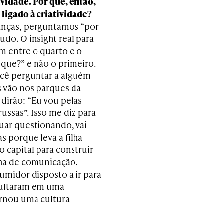
ividade. Por que, então,
 ligado à criatividade?
anças, perguntamos “por
udo. O insight real para
m entre o quarto e o
 que?” e não o primeiro.
ocê perguntar a alguém
s vão nos parques da
 dirão: “Eu vou pelas
ussas”. Isso me diz para
nuar questionando, vai
s porque leva a filha
o capital para construir
ha de comunicação.
midor disposto a ir para
esultaram em uma
rnou uma cultura