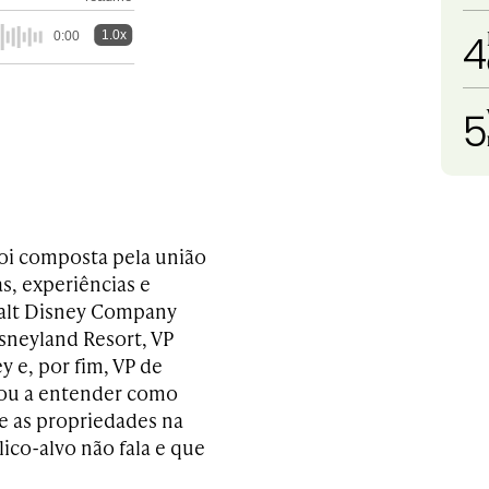
4
1.0x
0:00
5
 foi composta pela união
, experiências e
 Walt Disney Company
sneyland Resort, VP
y e, por fim, VP de
cou a entender como
 e as propriedades na
ico-alvo não fala e que