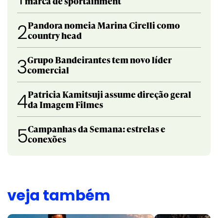
marca de sportainment
Pandora nomeia Marina Cirelli como
2
country head
Grupo Bandeirantes tem novo líder
3
comercial
Patricia Kamitsuji assume direção geral
4
da Imagem Filmes
Campanhas da Semana: estrelas e
5
conexões
veja também