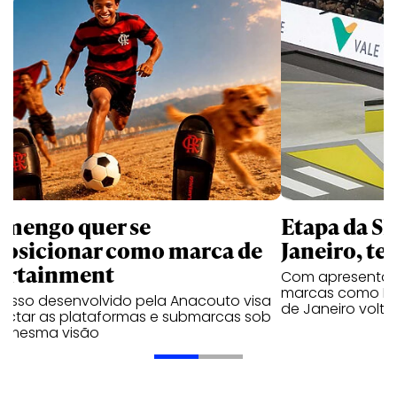
amengo quer se
Etapa da SL
posicionar como marca de
Janeiro, te
ortainment
Com apresentaçã
marcas como Hei
cesso desenvolvido pela Anacouto visa
de Janeiro volta
ectar as plataformas e submarcas sob
 mesma visão