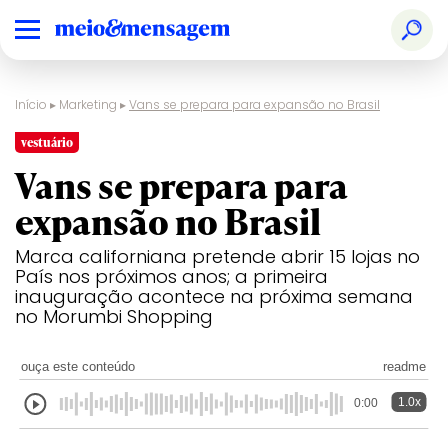
Início
▸
Marketing
▸
Vans se prepara para expansão no Brasil
vestuário
Vans se prepara para
expansão no Brasil
Marca californiana pretende abrir 15 lojas no
País nos próximos anos; a primeira
inauguração acontece na próxima semana
no Morumbi Shopping
ouça este conteúdo
readme
1.0x
0:00