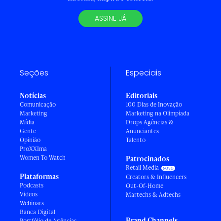
ASSINE JÁ
Seções
Especiais
Notícias
Editoriais
Comunicação
100 Dias de Inovação
Marketing
Marketing na Olimpíada
Mídia
Drops Agências &
Gente
Anunciantes
Opinião
Talento
ProXXIma
Women To Watch
Patrocinados
Retail Media
Plataformas
Creators & Influencers
Podcasts
Out-Of-Home
Vídeos
Martechs & Adtechs
Webinars
Banca Digital
Brand Channels
Portfólio de Agências