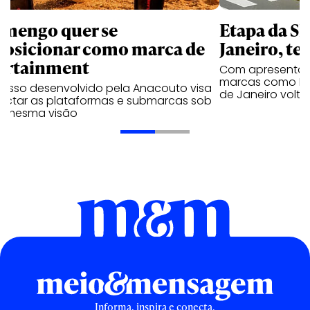
amengo quer se
Etapa da SL
posicionar como marca de
Janeiro, te
ortainment
Com apresentaçã
marcas como Hei
cesso desenvolvido pela Anacouto visa
de Janeiro volta
ectar as plataformas e submarcas sob
 mesma visão
Informa, inspira e conecta.