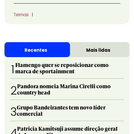
Temas
Recentes
Mais lidas
Flamengo quer se reposicionar como
1
marca de sportainment
Pandora nomeia Marina Cirelli como
2
country head
Grupo Bandeirantes tem novo líder
3
comercial
Patricia Kamitsuji assume direção geral
4