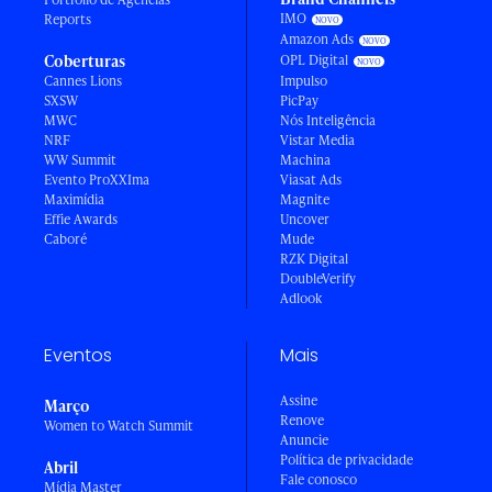
IMO
Reports
Amazon Ads
Coberturas
OPL Digital
Cannes Lions
Impulso
SXSW
PicPay
MWC
Nós Inteligência
NRF
Vistar Media
WW Summit
Machina
Evento ProXXIma
Viasat Ads
Maximídia
Magnite
Effie Awards
Uncover
Caboré
Mude
RZK Digital
DoubleVerify
Adlook
Eventos
Mais
Assine
Março
Renove
Women to Watch Summit
Anuncie
Política de privacidade
Abril
Fale conosco
Mídia Master