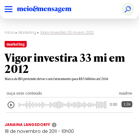
Início
▸
Marketing
▸
Vigor investira 33 mi em 2012
marketing
Vigor investira 33 mi em
2012
Marca da JBS pretende elevar o seu faturamento para R$ 5 bilhões até 2016
ouça este conteúdo
readme
1.0x
0:00
JANAINA LANGSDORFF
i
18 de novembro de 2011 - 10h00