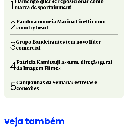
Flamengo quer se reposicionar como
1
marca de sportainment
Pandora nomeia Marina Cirelli como
2
country head
Grupo Bandeirantes tem novo líder
3
comercial
Patricia Kamitsuji assume direção geral
4
da Imagem Filmes
Campanhas da Semana: estrelas e
5
conexões
veja também