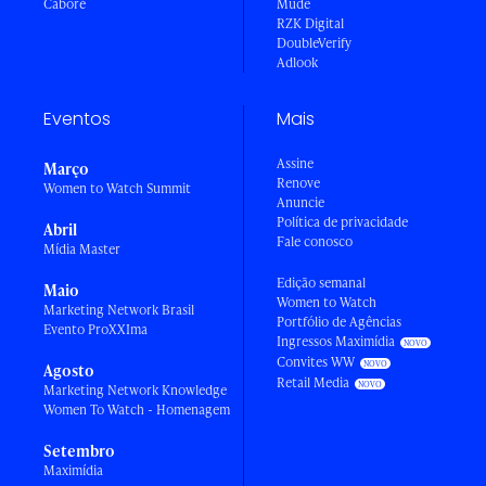
Caboré
Mude
RZK Digital
DoubleVerify
Adlook
Eventos
Mais
Assine
Março
Renove
Women to Watch Summit
Anuncie
Política de privacidade
Abril
Fale conosco
Mídia Master
Edição semanal
Maio
Women to Watch
Marketing Network Brasil
Portfólio de Agências
Evento ProXXIma
Ingressos Maximídia
Convites WW
Agosto
Retail Media
Marketing Network Knowledge
Women To Watch - Homenagem
Setembro
Maximídia