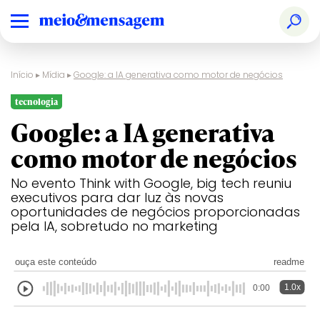
Início
▸
Mídia
▸
Google: a IA generativa como motor de negócios
tecnologia
Google: a IA generativa
como motor de negócios
No evento Think with Google, big tech reuniu
executivos para dar luz às novas
oportunidades de negócios proporcionadas
pela IA, sobretudo no marketing
ouça este conteúdo
readme
1.0x
0:00