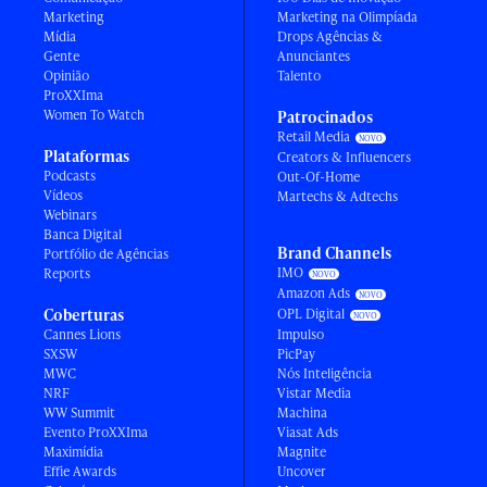
Marketing
Marketing na Olimpíada
Mídia
Drops Agências &
Gente
Anunciantes
Opinião
Talento
ProXXIma
Women To Watch
Patrocinados
Retail Media
Plataformas
Creators & Influencers
Podcasts
Out-Of-Home
Vídeos
Martechs & Adtechs
Webinars
Banca Digital
Brand Channels
Portfólio de Agências
IMO
Reports
Amazon Ads
Coberturas
OPL Digital
Cannes Lions
Impulso
SXSW
PicPay
MWC
Nós Inteligência
NRF
Vistar Media
WW Summit
Machina
Evento ProXXIma
Viasat Ads
Maximídia
Magnite
Effie Awards
Uncover