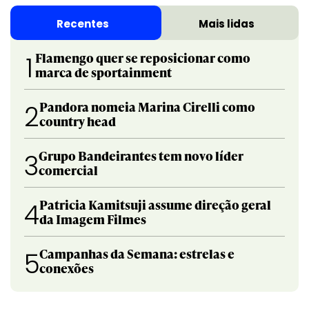
Recentes
Mais lidas
Flamengo quer se reposicionar como
1
marca de sportainment
Pandora nomeia Marina Cirelli como
2
country head
Grupo Bandeirantes tem novo líder
3
comercial
Patricia Kamitsuji assume direção geral
4
da Imagem Filmes
Campanhas da Semana: estrelas e
5
conexões