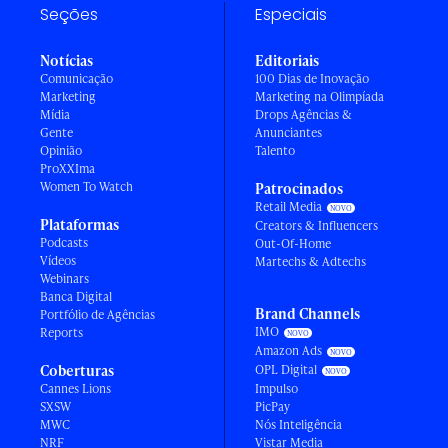
Seções
Especiais
Notícias
Editoriais
Comunicação
100 Dias de Inovação
Marketing
Marketing na Olimpíada
Mídia
Drops Agências &
Gente
Anunciantes
Opinião
Talento
ProXXIma
Women To Watch
Patrocinados
Retail Media
Plataformas
Creators & Influencers
Podcasts
Out-Of-Home
Vídeos
Martechs & Adtechs
Webinars
Banca Digital
Brand Channels
Portfólio de Agências
IMO
Reports
Amazon Ads
Coberturas
OPL Digital
Cannes Lions
Impulso
SXSW
PicPay
MWC
Nós Inteligência
NRF
Vistar Media