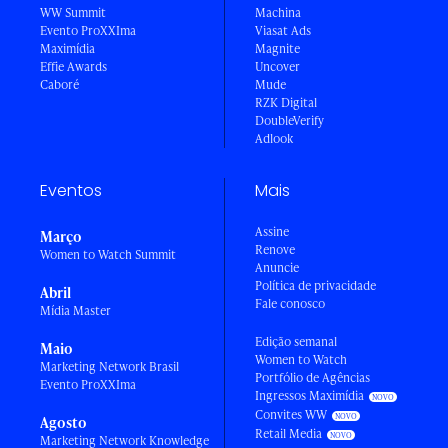
WW Summit
Machina
Evento ProXXIma
Viasat Ads
Maximídia
Magnite
Effie Awards
Uncover
Caboré
Mude
RZK Digital
DoubleVerify
Adlook
Eventos
Mais
Assine
Março
Renove
Women to Watch Summit
Anuncie
Política de privacidade
Abril
Fale conosco
Mídia Master
Edição semanal
Maio
Women to Watch
Marketing Network Brasil
Portfólio de Agências
Evento ProXXIma
Ingressos Maximídia
Convites WW
Agosto
Retail Media
Marketing Network Knowledge