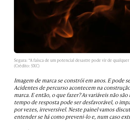
Segura: “A faísca de um potencial desastre pode vir de qualquer
(Crédito: SXC)
Imagem de marca se constrói em anos. E pode se 
Acidentes de percurso acontecem na construçã
marca. E então, o que fazer? As variáveis não são
tempo de resposta pode ser desfavorável, o impa
por vezes, irreversível. Neste painel vamos discu
entender se há como preveni-lo e, num caso ext