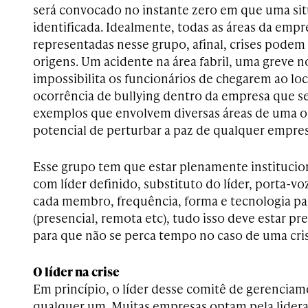
será convocado no instante zero em que uma sit
identificada. Idealmente, todas as áreas da emp
representadas nesse grupo, afinal, crises podem 
origens. Um acidente na área fabril, uma greve 
impossibilita os funcionários de chegarem ao lo
ocorrência de bullying dentro da empresa que se
exemplos que envolvem diversas áreas de uma o
potencial de perturbar a paz de qualquer empres
Esse grupo tem que estar plenamente institucio
com líder definido, substituto do líder, porta-vo
cada membro, frequência, forma e tecnologia pa
(presencial, remota etc), tudo isso deve estar p
para que não se perca tempo no caso de uma cris
O líder na crise
Em princípio, o líder desse comitê de gerenciam
qualquer um. Muitas empresas optam pela lider