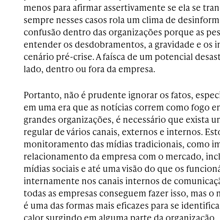
menos para afirmar assertivamente se ela se tra
sempre nesses casos rola um clima de desinform
confusão dentro das organizações porque as p
entender os desdobramentos, a gravidade e os 
cenário pré-crise. A faísca de um potencial desas
lado, dentro ou fora da empresa.
Portanto, não é prudente ignorar os fatos, espe
em uma era que as notícias correm como fogo e
grandes organizações, é necessário que exist
regular de vários canais, externos e internos. Es
monitoramento das mídias tradicionais, como im
relacionamento da empresa com o mercado, inclu
mídias sociais e até uma visão do que os funcio
internamente nos canais internos de comunica
todas as empresas conseguem fazer isso, mas o
é uma das formas mais eficazes para se identifi
calor surgindo em alguma parte da organização.