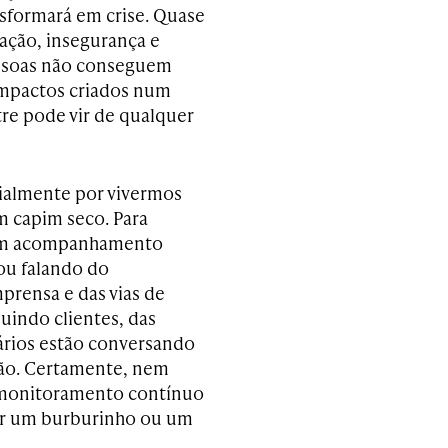
nsformará em crise. Quase
ação, insegurança e
essoas não conseguem
impactos criados num
tre pode vir de qualquer
cialmente por vivermos
m capim seco. Para
a um acompanhamento
tou falando do
prensa e das vias de
indo clientes, das
nários estão conversando
ção. Certamente, nem
 monitoramento contínuo
car um burburinho ou um