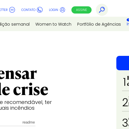
ETTER
CONTATO
LOGIN
ASSINE
I
dição semanal
Women to Watch
Portfólio de Agências
pensar
1
 crise
2
 e recomendável, ter
ais incêndios
3
readme