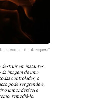
 lado, dentro ou fora da empresa”
destruir em instantes.
o da imagem de uma
 todas controladas, o
cto pode ser grande e,
tir o imponderável e
remo, remediá-lo.