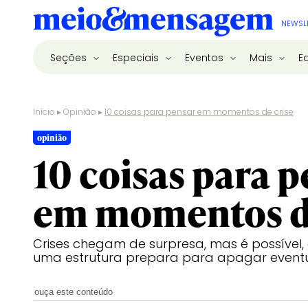
NEWSL
Seções
Especiais
Eventos
Mais
E
Início
▸
Opinião
▸
10 coisas para pensar em momentos de crise
opinião
10 coisas para 
em momentos de
Crises chegam de surpresa, mas é possível,
uma estrutura prepara para apagar eventu
ouça este conteúdo