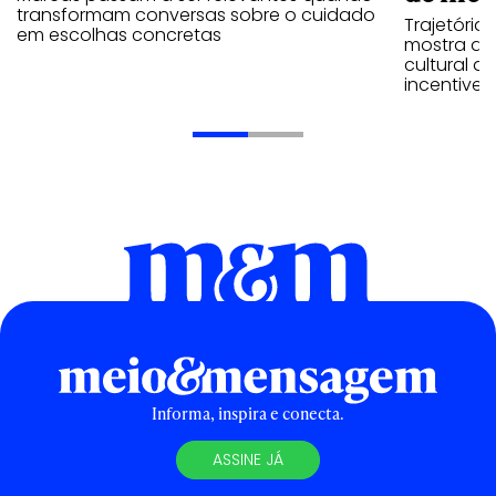
transformam conversas sobre o cuidado
Trajetória
em escolhas concretas
mostra que
cultural 
incentive 
Informa, inspira e conecta.
ASSINE JÁ