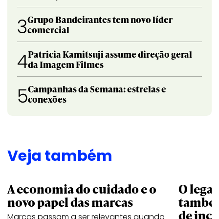
Grupo Bandeirantes tem novo líder
3
comercial
Patricia Kamitsuji assume direção geral
4
da Imagem Filmes
Campanhas da Semana: estrelas e
5
conexões
Veja também
A economia do cuidado e o
O legad
novo papel das marcas
também
de ince
Marcas passam a ser relevantes quando