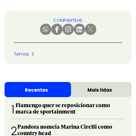
COMPARTILHE:
Temas
Recentes
Mais lidas
Flamengo quer se reposicionar como
1
marca de sportainment
Pandora nomeia Marina Cirelli como
2
country head