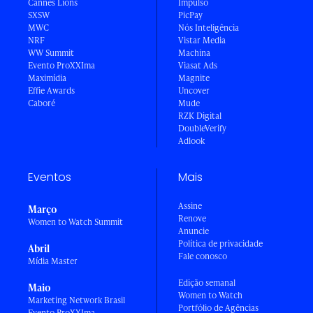
Cannes Lions
Impulso
SXSW
PicPay
MWC
Nós Inteligência
NRF
Vistar Media
WW Summit
Machina
Evento ProXXIma
Viasat Ads
Maximídia
Magnite
Effie Awards
Uncover
Caboré
Mude
RZK Digital
DoubleVerify
Adlook
Eventos
Mais
Assine
Março
Renove
Women to Watch Summit
Anuncie
Política de privacidade
Abril
Fale conosco
Mídia Master
Edição semanal
Maio
Women to Watch
Marketing Network Brasil
Portfólio de Agências
Evento ProXXIma