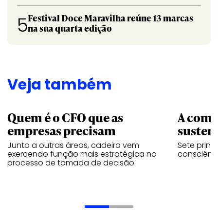
Festival Doce Maravilha reúne 13 marcas
5
na sua quarta edição
Veja também
Quem é o CFO que as
A comu
empresas precisam
sustent
Junto a outras áreas, cadeira vem
Sete princ
exercendo função mais estratégica no
consciênc
processo de tomada de decisão