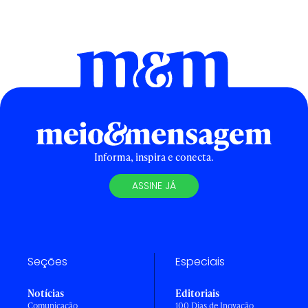
Informa, inspira e conecta.
ASSINE JÁ
Seções
Especiais
Notícias
Editoriais
Comunicação
100 Dias de Inovação