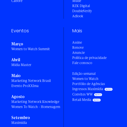
Caboré
Mude
RZK Digital
DoubleVerify
Adlook
Eventos
Mais
Assine
Março
Renove
Women to Watch Summit
Anuncie
Política de privacidade
Abril
Fale conosco
Mídia Master
Edição semanal
Maio
Women to Watch
Marketing Network Brasil
Portfólio de Agências
Evento ProXXIma
Ingressos Maximídia
Convites WW
Agosto
Retail Media
Marketing Network Knowledge
Women To Watch - Homenagem
Setembro
Maximídia