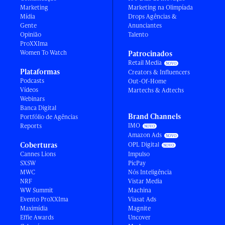
Marketing
Marketing na Olimpíada
Mídia
Drops Agências &
Gente
Anunciantes
Opinião
Talento
ProXXIma
Women To Watch
Patrocinados
Retail Media
Plataformas
Creators & Influencers
Podcasts
Out-Of-Home
Vídeos
Martechs & Adtechs
Webinars
Banca Digital
Brand Channels
Portfólio de Agências
IMO
Reports
Amazon Ads
Coberturas
OPL Digital
Cannes Lions
Impulso
SXSW
PicPay
MWC
Nós Inteligência
NRF
Vistar Media
WW Summit
Machina
Evento ProXXIma
Viasat Ads
Maximídia
Magnite
Effie Awards
Uncover